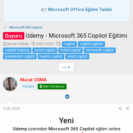
👉
Microsoft Office Eğitim Talebi
Microsoft 365 Copilot
Udemy - Microsoft 365 Copilot Eğitimi
Duyuru
K
B
E
Murat OSMA
9 Eki 2024
copilot
copilot eğitimi
o
a
t
copilot training
excel copilot
m365copilot
microsoft copilot
n
ş
i
powerpoint copilot
teams copilot
word copilot
b
l
k
u
a
e
•••
y
n
t
u
g
l
Murat OSMA
b
ı
e
a
ç
r
Yönetici
Site Yöneticisi
ş
t
l
a
a
r
t
i
9 Eki 2024
#1
a
h
Yeni
n
i
Udemy
üzerinden
Microsoft 365 Copilot
eğitim setine