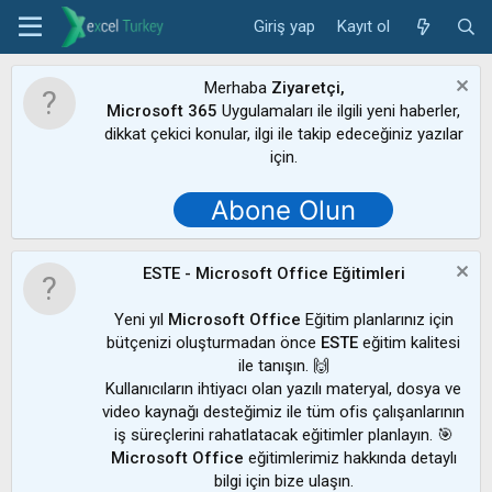
Giriş yap
Kayıt ol
Merhaba
Ziyaretçi,
Microsoft 365
Uygulamaları ile ilgili yeni haberler,
dikkat çekici konular, ilgi ile takip edeceğiniz yazılar
için.
Abone Olun
ESTE - Microsoft Office Eğitimleri
Yeni yıl
Microsoft Office
Eğitim planlarınız için
bütçenizi oluşturmadan önce
ESTE
eğitim kalitesi
ile tanışın. 🙌
Kullanıcıların ihtiyacı olan yazılı materyal, dosya ve
video kaynağı desteğimiz ile tüm ofis çalışanlarının
iş süreçlerini rahatlatacak eğitimler planlayın. 🎯
Microsoft Office
eğitimlerimiz hakkında detaylı
bilgi için bize ulaşın.