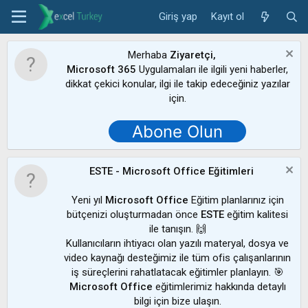
Giriş yap
Kayıt ol
Merhaba
Ziyaretçi,
Microsoft 365
Uygulamaları ile ilgili yeni haberler,
dikkat çekici konular, ilgi ile takip edeceğiniz yazılar
için.
Abone Olun
ESTE - Microsoft Office Eğitimleri
Yeni yıl
Microsoft Office
Eğitim planlarınız için
bütçenizi oluşturmadan önce
ESTE
eğitim kalitesi
ile tanışın. 🙌
Kullanıcıların ihtiyacı olan yazılı materyal, dosya ve
video kaynağı desteğimiz ile tüm ofis çalışanlarının
iş süreçlerini rahatlatacak eğitimler planlayın. 🎯
Microsoft Office
eğitimlerimiz hakkında detaylı
bilgi için bize ulaşın.