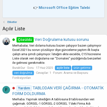
👉
Microsoft Office Eğitim Talebi
Etiketler
Açılır Liste
Veri Doğrulama kutusu sorunu
Çözüldü
Merhabalar, Veri dolama kutusu bazen çalışıyor bazen çalışmıyor
Excel 2021 bu sorun çözülüyor diye günceleme yaptım ilk başta
çalıştı ama şimdi çalışmıyor. İsteğim ekte excelde, C15 hücresine
Liste olarak veri doğrulama var "Domates" yazdığımda benzerleri
ile gelmesi gerekmekte.
BurakGur
Soru
17 Haz 2025
açılır
liste
ürün getirme
Cevaplar: 1
Forum:
Arama ve Başvuru
veri doğrulma
Fonksiyonları
TABLODAN VERİ ÇAĞIRMA - OTOMATİK
Yardım
F
FORM DOLDURMA
Merhaba. Yapmak istediğim A tablosuna B tablosundan veri
çağırmak. GÖRSEL-1 GÖRSEL-2 GÖRSEL 1'deki Firma Adı