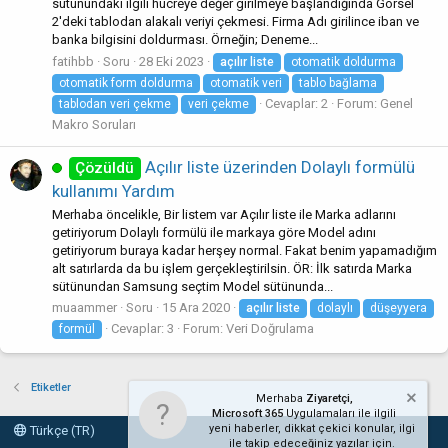
sütunundaki ilgili hücreye değer girilmeye başlandığında Görsel
2'deki tablodan alakalı veriyi çekmesi. Firma Adı girilince iban ve
banka bilgisini doldurması. Örneğin; Deneme...
fatihbb
Soru
28 Eki 2023
açılır
liste
otomatik doldurma
otomatik form doldurma
otomatik veri
tablo bağlama
Cevaplar: 2
Forum:
Genel
tablodan veri çekme
veri çekme
Makro Soruları
Açılır liste üzerinden Dolaylı formülü
Çözüldü
kullanımı Yardım
Merhaba öncelikle, Bir listem var Açılır liste ile Marka adlarını
getiriyorum Dolaylı formülü ile markaya göre Model adını
getiriyorum buraya kadar herşey normal. Fakat benim yapamadığım
alt satırlarda da bu işlem gerçekleştirilsin. ÖR: İlk satırda Marka
sütünundan Samsung seçtim Model sütünunda...
muaammer
Soru
15 Ara 2020
açılır
liste
dolaylı
düşeyyera
Cevaplar: 3
Forum:
Veri Doğrulama
formül
Etiketler
Merhaba
Ziyaretçi,
Microsoft 365
Uygulamaları ile ilgili
yeni haberler, dikkat çekici konular, ilgi
Türkçe (TR)
ile takip edeceğiniz yazılar için.