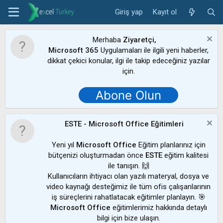
Giriş yap
Kayıt ol
Merhaba
Ziyaretçi,
Microsoft 365
Uygulamaları ile ilgili yeni haberler,
dikkat çekici konular, ilgi ile takip edeceğiniz yazılar
için.
Abone Olun
ESTE - Microsoft Office Eğitimleri
Yeni yıl
Microsoft Office
Eğitim planlarınız için
bütçenizi oluşturmadan önce
ESTE
eğitim kalitesi
ile tanışın. 🙌
Kullanıcıların ihtiyacı olan yazılı materyal, dosya ve
video kaynağı desteğimiz ile tüm ofis çalışanlarının
iş süreçlerini rahatlatacak eğitimler planlayın. 🎯
Microsoft Office
eğitimlerimiz hakkında detaylı
bilgi için bize ulaşın.