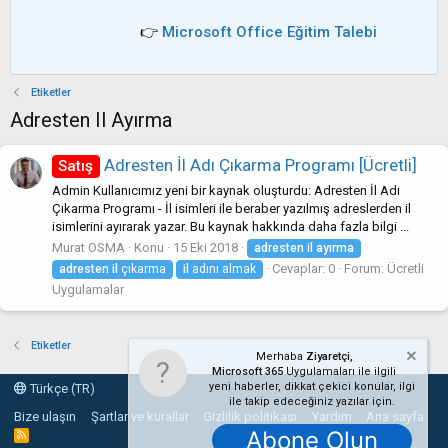
👉
Microsoft Office Eğitim Talebi
Etiketler
Adresten Il Ayırma
Adresten İl Adı Çıkarma Programı [Ücretli]
Satış
Admin Kullanıcımız yeni bir kaynak oluşturdu: Adresten İl Adı
Çıkarma Programı - İl isimleri ile beraber yazılmış adreslerden il
isimlerini ayırarak yazar. Bu kaynak hakkında daha fazla bilgi ...
Murat OSMA
Konu
15 Eki 2018
adresten
il
ayırma
Cevaplar: 0
Forum:
Ücretli
adresten
il
çıkarma
il
adını almak
Uygulamalar
Etiketler
Merhaba
Ziyaretçi,
Microsoft 365
Uygulamaları ile ilgili
yeni haberler, dikkat çekici konular, ilgi
Türkçe (TR)
ile takip edeceğiniz yazılar için.
Bize ulaşın
Şartlar ve kurallar
Gizlilik politikası
Yardım
Ana sayfa
Abone Olun
R
S