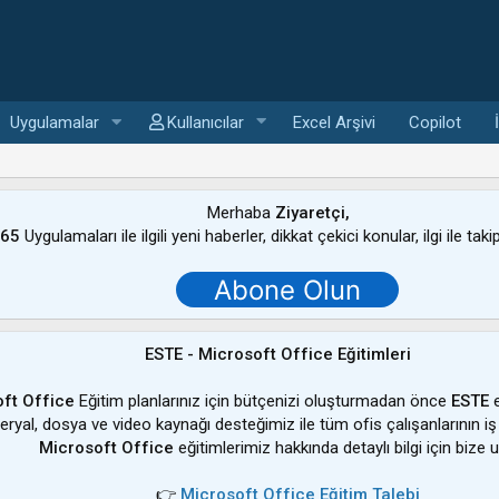
Uygulamalar
Kullanıcılar
Excel Arşivi
Copilot
Merhaba
Ziyaretçi,
365
Uygulamaları ile ilgili yeni haberler, dikkat çekici konular, ilgi ile tak
Abone Olun
ESTE - Microsoft Office Eğitimleri
ft Office
Eğitim planlarınız için bütçenizi oluşturmadan önce
ESTE
e
ateryal, dosya ve video kaynağı desteğimiz ile tüm ofis çalışanlarının iş
Microsoft Office
eğitimlerimiz hakkında detaylı bilgi için bize u
👉
Microsoft Office Eğitim Talebi