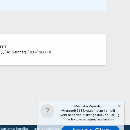
LECT
)AS varchar)+'.BAK' SELECT...
Merhaba
Ziyaretçi,
Microsoft 365
Uygulamaları ile ilgili
yeni haberler, dikkat çekici konular, ilgi
ile takip edeceğiniz yazılar için.
Şartlar ve kurallar
Gizlilik politikası
Yardım
Ana sayfa
R