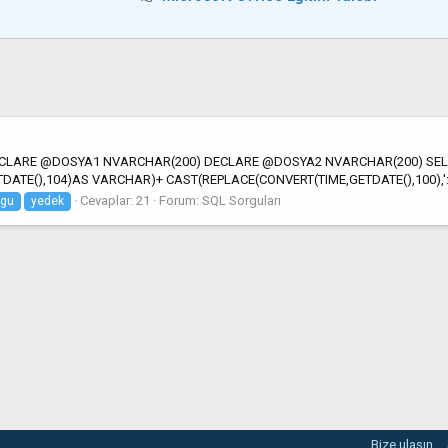
iniz. DECLARE @DOSYA1 NVARCHAR(200) DECLARE @DOSYA2 NVARCHAR(200) SE
TE(),104)AS VARCHAR)+ CAST(REPLACE(CONVERT(TIME,GETDATE(),100),':','_'
Cevaplar: 21
Forum:
SQL Sorguları
rgu
yedek
Bize ulaşın