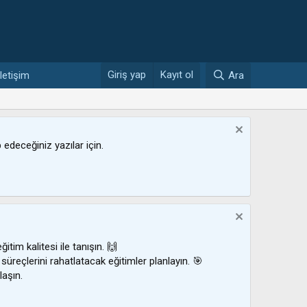
Giriş yap
Kayıt ol
İletişim
Ara
ip edeceğiniz yazılar için.
ğitim kalitesi ile tanışın. 🙌
 süreçlerini rahatlatacak eğitimler planlayın. 🎯
laşın.