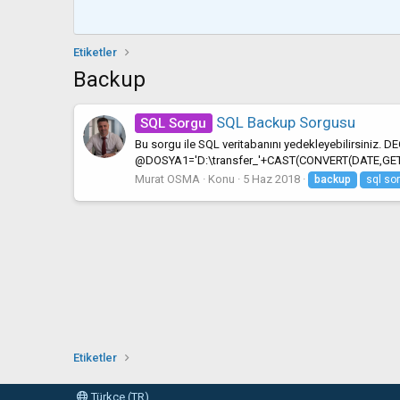
Etiketler
Backup
SQL Backup Sorgusu
SQL Sorgu
Bu sorgu ile SQL veritabanını yedekleyebilirs
@DOSYA1='D:\transfer_'+CAST(CONVERT(DATE,GETDA
Murat OSMA
Konu
5 Haz 2018
backup
sql so
Etiketler
Türkçe (TR)