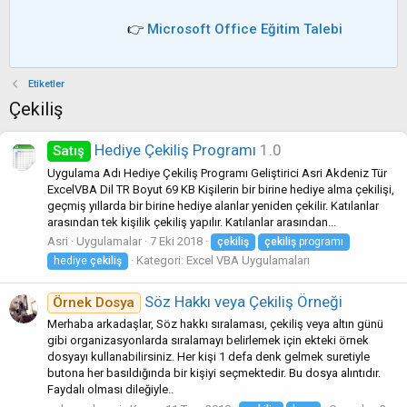
👉
Microsoft Office Eğitim Talebi
Etiketler
Çekiliş
Hediye Çekiliş Programı
1.0
Satış
Uygulama Adı Hediye Çekiliş Programı Geliştirici Asri Akdeniz Tür
ExcelVBA Dil TR Boyut 69 KB Kişilerin bir birine hediye alma çekilişi,
geçmiş yıllarda bir birine hediye alanlar yeniden çekilir. Katılanlar
arasından tek kişilik çekiliş yapılır. Katılanlar arasından...
Asri
Uygulamalar
7 Eki 2018
çekiliş
çekiliş
programı
Kategori:
Excel VBA Uygulamaları
hediye
çekiliş
Söz Hakkı veya Çekiliş Örneği
Örnek Dosya
Merhaba arkadaşlar, Söz hakkı sıralaması, çekiliş veya altın günü
gibi organizasyonlarda sıralamayı belirlemek için ekteki örnek
dosyayı kullanabilirsiniz. Her kişi 1 defa denk gelmek suretiyle
butona her basıldığında bir kişiyi seçmektedir. Bu dosya alıntıdır.
Faydalı olması dileğiyle..