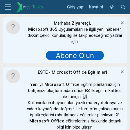
Giriş yap
Kayıt ol
Merhaba
Ziyaretçi,
Microsoft 365
Uygulamaları ile ilgili yeni haberler,
dikkat çekici konular, ilgi ile takip edeceğiniz yazılar
için.
Abone Olun
ESTE - Microsoft Office Eğitimleri
Yeni yıl
Microsoft Office
Eğitim planlarınız için
bütçenizi oluşturmadan önce
ESTE
eğitim kalitesi
ile tanışın. 🙌
Kullanıcıların ihtiyacı olan yazılı materyal, dosya ve
video kaynağı desteğimiz ile tüm ofis çalışanlarının
iş süreçlerini rahatlatacak eğitimler planlayın. 🎯
Microsoft Office
eğitimlerimiz hakkında detaylı
bilgi için bize ulaşın.