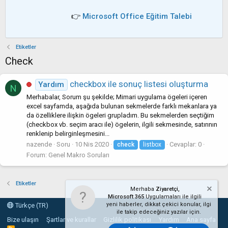
👉
Microsoft Office Eğitim Talebi
Etiketler
Check
checkbox ile sonuç listesi oluşturma
Yardım
N
Merhabalar, Sorum şu şekilde; Mimari uygulama ögeleri içeren
excel sayfamda, aşağıda bulunan sekmelerde farklı mekanlara ya
da özelliklere ilişkin ögeleri grupladım. Bu sekmelerden seçtiğim
(checkbox vb. seçim aracı ile) ögelerin, ilgili sekmesinde, satırının
renklenip belirginleşmesini...
nazende
Soru
10 Nis 2020
Cevaplar: 0
check
listbox
Forum:
Genel Makro Soruları
Etiketler
Merhaba
Ziyaretçi,
Microsoft 365
Uygulamaları ile ilgili
yeni haberler, dikkat çekici konular, ilgi
Türkçe (TR)
ile takip edeceğiniz yazılar için.
Bize ulaşın
Şartlar ve kurallar
Gizlilik politikası
Yardım
Ana sayfa