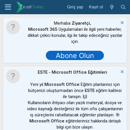
Giriş yap
Kayıt ol
Merhaba
Ziyaretçi,
Microsoft 365
Uygulamaları ile ilgili yeni haberler,
dikkat çekici konular, ilgi ile takip edeceğiniz yazılar
için.
Abone Olun
ESTE - Microsoft Office Eğitimleri
Yeni yıl
Microsoft Office
Eğitim planlarınız için
bütçenizi oluşturmadan önce
ESTE
eğitim kalitesi
ile tanışın. 🙌
Kullanıcıların ihtiyacı olan yazılı materyal, dosya ve
video kaynağı desteğimiz ile tüm ofis çalışanlarının
iş süreçlerini rahatlatacak eğitimler planlayın. 🎯
Microsoft Office
eğitimlerimiz hakkında detaylı
bilgi için bize ulaşın.