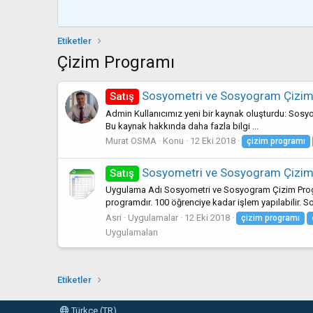
Etiketler
Çizim Programı
Sosyometri ve Sosyogram Çizim 
Satış
Admin Kullanıcımız yeni bir kaynak oluşturdu: Sosyo
Bu kaynak hakkında daha fazla bilgi ...
Murat OSMA
Konu
12 Eki 2018
çizim
programı
Sosyometri ve Sosyogram Çizim
Satış
Uygulama Adı Sosyometri ve Sosyogram Çizim Program
programdır. 100 öğrenciye kadar işlem yapılabilir. Sos
Asri
Uygulamalar
12 Eki 2018
çizim
programı
Uygulamaları
Etiketler
Türkçe (TR)