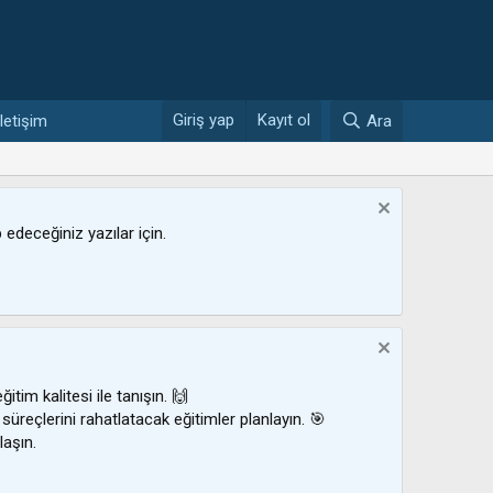
Giriş yap
Kayıt ol
İletişim
Ara
ip edeceğiniz yazılar için.
ğitim kalitesi ile tanışın. 🙌
 süreçlerini rahatlatacak eğitimler planlayın. 🎯
laşın.