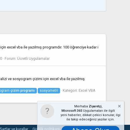
in excel vba ile yazılmış programdır. 100 öğrenciye kadar i
 0
Forum:
Ücretli Uygulamalar
zi ve sosyogram çizimi için excel vba ile yazılmış
Kategori:
Excel VBA
ogram
çizim
programı
sosyometri
Merhaba
Ziyaretçi,
Microsoft 365
Uygulamaları ile ilgili
yeni haberler, dikkat çekici konular, ilgi
ile takip edeceğiniz yazılar için.
Şartlar ve kurallar
Gizlilik politikası
Yardım
Ana sayfa
R