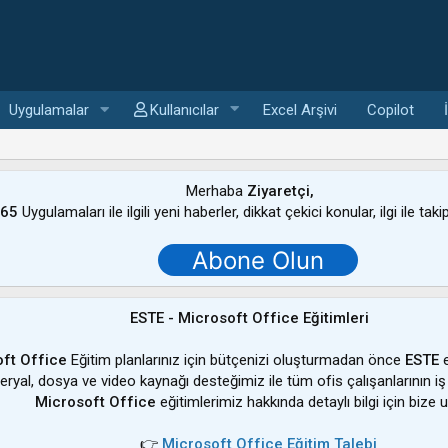
Uygulamalar
Kullanıcılar
Excel Arşivi
Copilot
Merhaba
Ziyaretçi,
365
Uygulamaları ile ilgili yeni haberler, dikkat çekici konular, ilgi ile tak
Abone Olun
ESTE - Microsoft Office Eğitimleri
ft Office
Eğitim planlarınız için bütçenizi oluşturmadan önce
ESTE
e
ateryal, dosya ve video kaynağı desteğimiz ile tüm ofis çalışanlarının iş
Microsoft Office
eğitimlerimiz hakkında detaylı bilgi için bize u
👉
Microsoft Office Eğitim Talebi