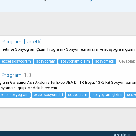
Programı [Ücretli]
metri ve Sosyogram Çizim Programı - Sosyometri analizi ve sosyogram çizimi iç
Cevaplar:
excel sosyogram
sosyogram
sosyogram
çizim
sosyometri
 Programı
1.0
ı Geliştirici Asri Akdeniz Tür ExcelVBA Dil TR Boyut 1372 KB Sosyometri anali
yometri, grup içindeki bireylerin...
excel sosyogram
excel sosyometri
sosyogram
sosyogram
çizim
sosy
Bize ulaşın