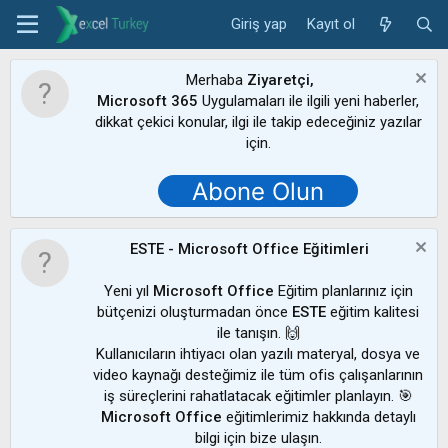
Giriş yap
Kayıt ol
Merhaba
Ziyaretçi,
Microsoft 365
Uygulamaları ile ilgili yeni haberler,
dikkat çekici konular, ilgi ile takip edeceğiniz yazılar
için.
Abone Olun
ESTE - Microsoft Office Eğitimleri
Yeni yıl
Microsoft Office
Eğitim planlarınız için
bütçenizi oluşturmadan önce
ESTE
eğitim kalitesi
ile tanışın. 🙌
Kullanıcıların ihtiyacı olan yazılı materyal, dosya ve
video kaynağı desteğimiz ile tüm ofis çalışanlarının
iş süreçlerini rahatlatacak eğitimler planlayın. 🎯
Microsoft Office
eğitimlerimiz hakkında detaylı
bilgi için bize ulaşın.