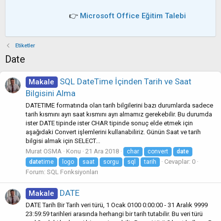
👉
Microsoft Office Eğitim Talebi
Etiketler
Date
SQL DateTime İçinden Tarih ve Saat
Makale
Bilgisini Alma
DATETIME formatında olan tarih bilgilerini bazı durumlarda sadece
tarih kısmını ayrı saat kısmını ayrı almamız gerekebilir. Bu durumda
ister DATE tipinde ister CHAR tipinde sonuç elde etmek için
aşağıdaki Convert işlemlerini kullanabiliriz. Günün Saat ve tarih
bilgisi almak için SELECT...
Murat OSMA
Konu
21 Ara 2018
char
convert
date
Cevaplar: 0
date
time
logo
saat
sorgu
sql
tarih
Forum:
SQL Fonksiyonları
DATE
Makale
DATE Tarih Bir Tarih veri türü, 1 Ocak 0100 0:00:00 - 31 Aralık 9999
23:59:59 tarihleri arasında herhangi bir tarih tutabilir. Bu veri türü