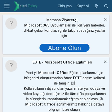
Giriş yap
Kayıt ol
Merhaba
Ziyaretçi,
Microsoft 365
Uygulamaları ile ilgili yeni haberler,
dikkat çekici konular, ilgi ile takip edeceğiniz yazılar
için.
Abone Olun
ESTE - Microsoft Office Eğitimleri
Yeni yıl
Microsoft Office
Eğitim planlarınız için
bütçenizi oluşturmadan önce
ESTE
eğitim kalitesi
ile tanışın. 🙌
Kullanıcıların ihtiyacı olan yazılı materyal, dosya ve
video kaynağı desteğimiz ile tüm ofis çalışanlarının
iş süreçlerini rahatlatacak eğitimler planlayın. 🎯
Microsoft Office
eğitimlerimiz hakkında detaylı
bilgi için bize ulaşın.