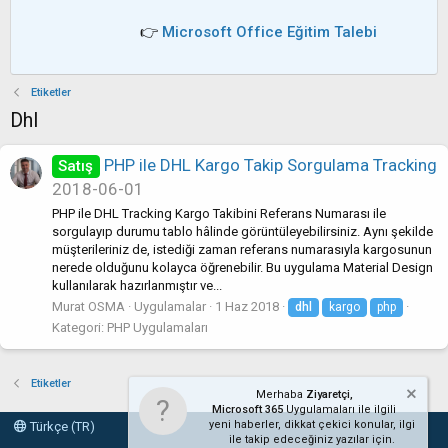
👉
Microsoft Office Eğitim Talebi
Etiketler
Dhl
PHP ile DHL Kargo Takip Sorgulama Tracking
Satış
2018-06-01
PHP ile DHL Tracking Kargo Takibini Referans Numarası ile
sorgulayıp durumu tablo hâlinde görüntüleyebilirsiniz. Aynı şekilde
müşterileriniz de, istediği zaman referans numarasıyla kargosunun
nerede olduğunu kolayca öğrenebilir. Bu uygulama Material Design
kullanılarak hazırlanmıştır ve...
Murat OSMA
Uygulamalar
1 Haz 2018
dhl
kargo
php
Kategori:
PHP Uygulamaları
Etiketler
Merhaba
Ziyaretçi,
Microsoft 365
Uygulamaları ile ilgili
yeni haberler, dikkat çekici konular, ilgi
Türkçe (TR)
ile takip edeceğiniz yazılar için.