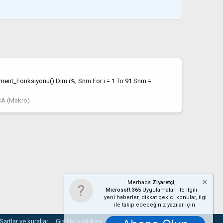
tDocument_Fonksiyonu() Dim i%, Snm For i = 1 To 91 Snm =
A (Makro)
Merhaba
Ziyaretçi,
Microsoft 365
Uygulamaları ile ilgili
yeni haberler, dikkat çekici konular, ilgi
ile takip edeceğiniz yazılar için.
Şartlar ve kurallar
Gizlilik politikası
Yardım
Ana sayfa
R