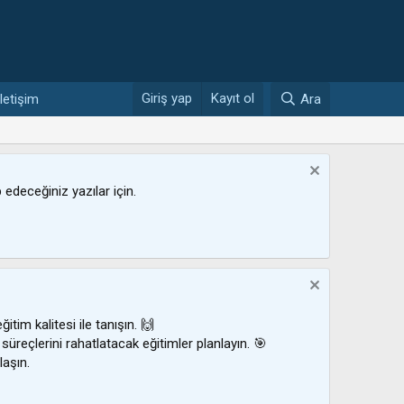
Giriş yap
Kayıt ol
İletişim
Ara
ip edeceğiniz yazılar için.
ğitim kalitesi ile tanışın. 🙌
 süreçlerini rahatlatacak eğitimler planlayın. 🎯
laşın.