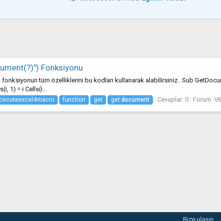
ument(?)") Fonksiyonu
niz bu fonksiyonun tüm özelliklerini bu kodları kullanarak alabilirsiniz.. Sub Ge
 1) = i Cells(i...
Cevaplar: 0
Forum:
VB
cecuteexcel4macro
function
get
get.
document
Bize ulaşın