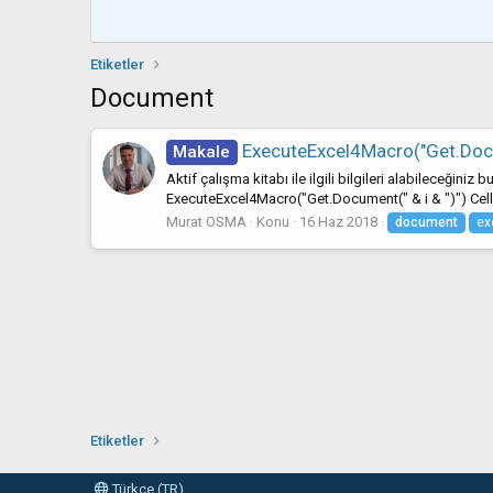
Etiketler
Document
ExecuteExcel4Macro("Get.Doc
Makale
Aktif çalışma kitabı ile ilgili bilgileri alabileceği
ExecuteExcel4Macro("Get.Document(" & i & ")") Cells(i,
Murat OSMA
Konu
16 Haz 2018
document
ex
Etiketler
Türkçe (TR)