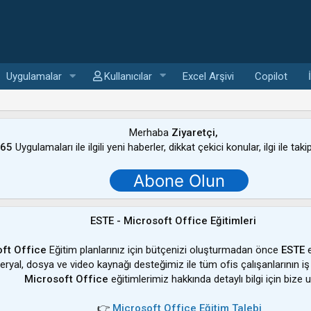
Uygulamalar
Kullanıcılar
Excel Arşivi
Copilot
Merhaba
Ziyaretçi,
365
Uygulamaları ile ilgili yeni haberler, dikkat çekici konular, ilgi ile tak
Abone Olun
ESTE - Microsoft Office Eğitimleri
ft Office
Eğitim planlarınız için bütçenizi oluşturmadan önce
ESTE
e
ateryal, dosya ve video kaynağı desteğimiz ile tüm ofis çalışanlarının iş
Microsoft Office
eğitimlerimiz hakkında detaylı bilgi için bize u
👉
Microsoft Office Eğitim Talebi