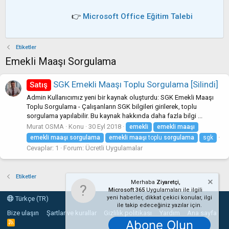
👉
Microsoft Office Eğitim Talebi
Etiketler
Emekli Maaşı Sorgulama
SGK Emekli Maaşı Toplu Sorgulama [Silindi]
Satış
Admin Kullanıcımız yeni bir kaynak oluşturdu: SGK Emekli Maaşı
Toplu Sorgulama - Çalışanların SGK bilgileri girilerek, toplu
sorgulama yapılabilir. Bu kaynak hakkında daha fazla bilgi ...
Murat OSMA
Konu
30 Eyl 2018
emekli
emekli
maaşı
emekli
maaşı
sorgulama
emekli
maaşı
toplu
sorgulama
sgk
Cevaplar: 1
Forum:
Ücretli Uygulamalar
Etiketler
Merhaba
Ziyaretçi,
Microsoft 365
Uygulamaları ile ilgili
yeni haberler, dikkat çekici konular, ilgi
Türkçe (TR)
ile takip edeceğiniz yazılar için.
Bize ulaşın
Şartlar ve kurallar
Gizlilik politikası
Yardım
Ana sayfa
Abone Olun
R
S