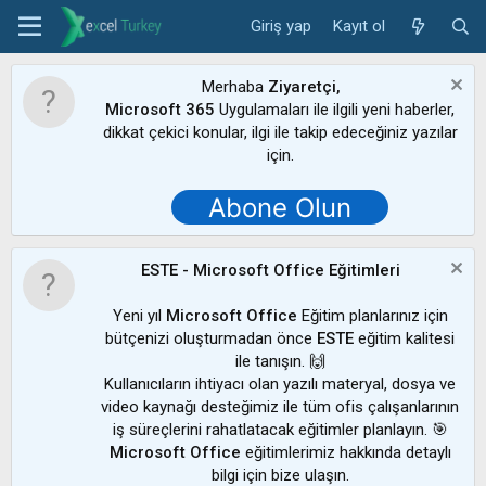
Giriş yap
Kayıt ol
Merhaba
Ziyaretçi,
Microsoft 365
Uygulamaları ile ilgili yeni haberler,
dikkat çekici konular, ilgi ile takip edeceğiniz yazılar
için.
Abone Olun
ESTE - Microsoft Office Eğitimleri
Yeni yıl
Microsoft Office
Eğitim planlarınız için
bütçenizi oluşturmadan önce
ESTE
eğitim kalitesi
ile tanışın. 🙌
Kullanıcıların ihtiyacı olan yazılı materyal, dosya ve
video kaynağı desteğimiz ile tüm ofis çalışanlarının
iş süreçlerini rahatlatacak eğitimler planlayın. 🎯
Microsoft Office
eğitimlerimiz hakkında detaylı
bilgi için bize ulaşın.