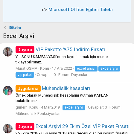
👉
Microsoft Office Eğitim Talebi
Etiketler
Excel Arşivi
VIP Pakette %75 İndirim Fırsatı
Duyuru
YIL SONU KAMPANYASI'ndan faydalanmak için resme
tıklayabilirsiniz.
Murat OSMA
Konu
17 Ara 2022
excel
arşivi
excel
arşivi
Cevaplar: 0
Forum:
Duyurular
vip paket
Mühendislik hesapları
Uygulama
Örnek olarak Mühendislik hesaplarını Kutman KAPLAN
bulabilirsiniz.
gurlerr
Konu
4 Mar 2019
Cevaplar: 0
Forum:
excel
arşivi
Mühendislik Fonksiyonları
Excel Arşivi 29 Ekim Özel VİP Paket Fırsatı
Duyuru
25 Ekim 2018 - 05 Kasım 2018 arası geçerli olan bu indirim fırsatını