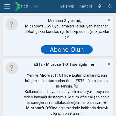
Giriş yap
Kayıt ol
Merhaba
Ziyaretçi,
Microsoft 365
Uygulamaları ile ilgili yeni haberler,
dikkat çekici konular, ilgi ile takip edeceğiniz yazılar
için.
Abone Olun
ESTE - Microsoft Office Eğitimleri
Yeni yıl
Microsoft Office
Eğitim planlarınız için
bütçenizi oluşturmadan önce
ESTE
eğitim kalitesi
ile tanışın. 🙌
Kullanıcıların ihtiyacı olan yazılı materyal, dosya ve
video kaynağı desteğimiz ile tüm ofis çalışanlarının
iş süreçlerini rahatlatacak eğitimler planlayın. 🎯
Microsoft Office
eğitimlerimiz hakkında detaylı
bilgi için bize ulaşın.