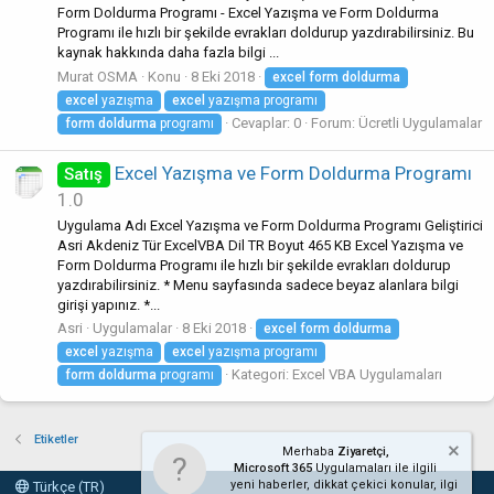
Form Doldurma Programı - Excel Yazışma ve Form Doldurma
Programı ile hızlı bir şekilde evrakları doldurup yazdırabilirsiniz. Bu
kaynak hakkında daha fazla bilgi ...
Murat OSMA
Konu
8 Eki 2018
excel
form
doldurma
excel
yazışma
excel
yazışma programı
Cevaplar: 0
Forum:
Ücretli Uygulamalar
form
doldurma
programı
Excel Yazışma ve Form Doldurma Programı
Satış
1.0
Uygulama Adı Excel Yazışma ve Form Doldurma Programı Geliştirici
Asri Akdeniz Tür ExcelVBA Dil TR Boyut 465 KB Excel Yazışma ve
Form Doldurma Programı ile hızlı bir şekilde evrakları doldurup
yazdırabilirsiniz. * Menu sayfasında sadece beyaz alanlara bilgi
girişi yapınız. *...
Asri
Uygulamalar
8 Eki 2018
excel
form
doldurma
excel
yazışma
excel
yazışma programı
Kategori:
Excel VBA Uygulamaları
form
doldurma
programı
Etiketler
Merhaba
Ziyaretçi,
Microsoft 365
Uygulamaları ile ilgili
yeni haberler, dikkat çekici konular, ilgi
Türkçe (TR)