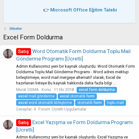
👉
Microsoft Office Eğitim Talebi
Etiketler
Excel Form Doldurma
Word Otomatik Form Doldurma Toplu Mail
Satış
Gönderme Programı [Ücretli]
Admin Kullanıcımız yeni bir kaynak oluşturdu: Word Otomatik Form
Doldurma Toplu Mail Gönderme Programı - Word adres mektup
birleştirmeye, word mail mergeye alternatif olarak, Excel de
hazırlanan listeye Bu kaynak hakkında daha fazla bilgi ...
Murat OSMA
Konu
11 Eki 2018
excel
form
doldurma
excel
mail gönderme
excel
otomatik
form
excel
word otomatik birleştirme
otomatik
form
toplu mail
Cevaplar: 4
Forum:
Ücretli Uygulamalar
Excel Yazışma ve Form Doldurma Programı
Satış
[Ücretli]
Admin Kullanıcımız yeni bir kaynak oluşturdu: Excel Yazışma ve