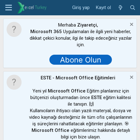
Giriş yap
Kayıt ol
Merhaba
Ziyaretçi,
Microsoft 365
Uygulamaları ile ilgili yeni haberler,
dikkat çekici konular, ilgi ile takip edeceğiniz yazılar
için.
Abone Olun
ESTE - Microsoft Office Eğitimleri
Yeni yıl
Microsoft Office
Eğitim planlarınız için
bütçenizi oluşturmadan önce
ESTE
eğitim kalitesi
ile tanışın. 🙌
Kullanıcıların ihtiyacı olan yazılı materyal, dosya ve
video kaynağı desteğimiz ile tüm ofis çalışanlarının
iş süreçlerini rahatlatacak eğitimler planlayın. 🎯
Microsoft Office
eğitimlerimiz hakkında detaylı
bilgi için bize ulaşın.