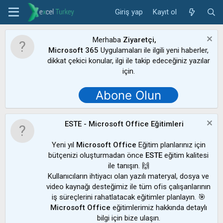
Giriş yap
Kayıt ol
Merhaba
Ziyaretçi,
Microsoft 365
Uygulamaları ile ilgili yeni haberler,
dikkat çekici konular, ilgi ile takip edeceğiniz yazılar
için.
Abone Olun
ESTE - Microsoft Office Eğitimleri
Yeni yıl
Microsoft Office
Eğitim planlarınız için
bütçenizi oluşturmadan önce
ESTE
eğitim kalitesi
ile tanışın. 🙌
Kullanıcıların ihtiyacı olan yazılı materyal, dosya ve
video kaynağı desteğimiz ile tüm ofis çalışanlarının
iş süreçlerini rahatlatacak eğitimler planlayın. 🎯
Microsoft Office
eğitimlerimiz hakkında detaylı
bilgi için bize ulaşın.