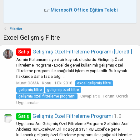
👉
Microsoft Office Eğitim Talebi
Etiketler
Excel Gelişmiş Filtre
Gelişmiş Özel Filtreleme Programı [Ücretli]
Satış
Admin Kullanıcımız yeni bir kaynak oluşturdu: Gelişmiş Özel
Filtreleme Programı - Excel'de genel kullanımlı gelişmiş özel
filtreleme programı ile aşağıdaki işlemler yapılabilir. Bu kaynak
hakkında daha fazla bilgi ...
Murat OSMA
Konu
1 Eki 2018
excel
gelişmiş
filtre
gelişmiş
filtre
gelişmiş
özel
filtre
Cevaplar: 0
Forum:
Ücretli
gelişmiş
özel
filtre
leme programı
Uygulamalar
Gelişmiş Özel Filtreleme Programı
1.0
Satış
Uygulama Adı Gelişmiş Özel Filtreleme Programı Geliştirici Asri
Akdeniz Tür ExcelVBA Dil TR Boyut 3131 KB Excel'de genel
kullanımlı gelişmiş özel filtreleme programı ile aşağıdaki işlemler