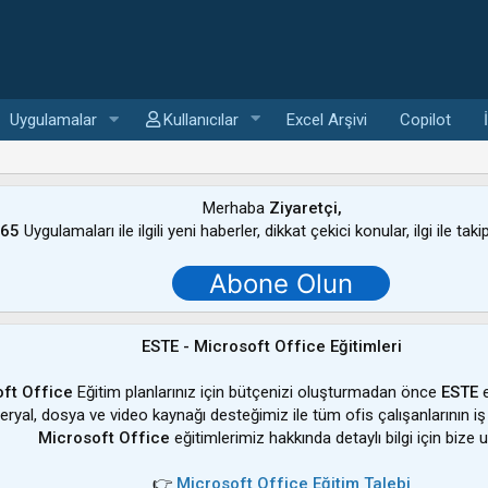
Uygulamalar
Kullanıcılar
Excel Arşivi
Copilot
Merhaba
Ziyaretçi,
365
Uygulamaları ile ilgili yeni haberler, dikkat çekici konular, ilgi ile tak
Abone Olun
ESTE - Microsoft Office Eğitimleri
ft Office
Eğitim planlarınız için bütçenizi oluşturmadan önce
ESTE
e
ateryal, dosya ve video kaynağı desteğimiz ile tüm ofis çalışanlarının iş
Microsoft Office
eğitimlerimiz hakkında detaylı bilgi için bize u
👉
Microsoft Office Eğitim Talebi