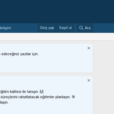
Giriş yap
Kayıt ol
İletişim
Ara
ip edeceğiniz yazılar için.
ğitim kalitesi ile tanışın. 🙌
 süreçlerini rahatlatacak eğitimler planlayın. 🎯
laşın.