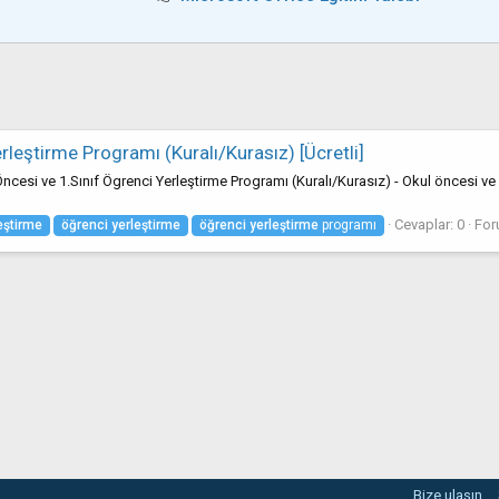
rleştirme Programı (Kuralı/Kurasız) [Ücretli]
cesi ve 1.Sınıf Ögrenci Yerleştirme Programı (Kuralı/Kurasız) - Okul öncesi ve 1.
Cevaplar: 0
For
eştirme
öğrenci
yerleştirme
öğrenci
yerleştirme
programı
Bize ulaşın