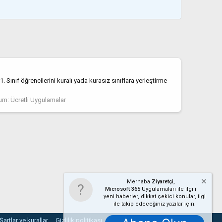
 Sınıf öğrencilerini kuralı yada kurasız sınıflara yerleştirme
um:
Ücretli Uygulamalar
Merhaba
Ziyaretçi,
Microsoft 365
Uygulamaları ile ilgili
yeni haberler, dikkat çekici konular, ilgi
ile takip edeceğiniz yazılar için.
Şartlar ve kurallar
Gizlilik politikası
Yardım
Ana sayfa
R