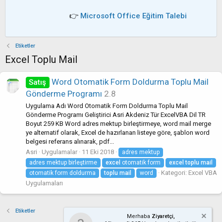
👉
Microsoft Office Eğitim Talebi
Etiketler
Excel Toplu Mail
Word Otomatik Form Doldurma Toplu Mail
Satış
Gönderme Programı
2.8
Uygulama Adı Word Otomatik Form Doldurma Toplu Mail
Gönderme Programı Geliştirici Asri Akdeniz Tür ExcelVBA Dil TR
Boyut 259 KB Word adres mektup birleştirmeye, word mail merge
ye alternatif olarak, Excel de hazırlanan listeye göre, şablon word
belgesi referans alınarak, pdf...
Asri
Uygulamalar
11 Eki 2018
adres mektup
adres mektup birleştirme
excel
otomatik form
excel
toplu
mail
Kategori:
Excel VBA
otomatik form doldurma
toplu
mail
word
Uygulamaları
Etiketler
Merhaba
Ziyaretçi,