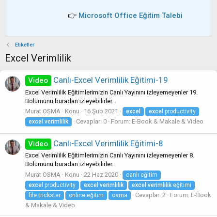
👉
Microsoft Office Eğitim Talebi
Etiketler
Excel Verimlilik
Canlı-Excel Verimlilik Eğitimi-19
Video
Excel Verimlilik Eğitimlerimizin Canlı Yayınını izleyemeyenler 19.
Bölümünü buradan izleyebilirler..
Murat OSMA
Konu
16 Şub 2021
excel
excel
productivity
Cevaplar: 0
Forum:
E-Book & Makale & Video
excel
verimlilik
Canlı-Excel Verimlilik Eğitimi-8
Video
Excel Verimlilik Eğitimlerimizin Canlı Yayınını izleyemeyenler 8.
Bölümünü buradan izleyebilirler..
Murat OSMA
Konu
22 Haz 2020
canlı eğitim
excel
productivity
excel
verimlilik
excel
verimlilik
eğitimi
Cevaplar: 2
Forum:
E-Book
file trickster
online eğitim
osma
& Makale & Video