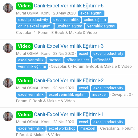
Canlı-Excel Verimlilik Eğitimi-6
Video
Murat OSMA
Konu
20 May 2020
excel
eğitimi
excel
productivity
excel
verimlilik
online eğitim
online
excel
eğitimi
uzaktan eğitim
verimlilik
eğitimi
Cevaplar: 4
Forum:
E-Book & Makale & Video
Canlı-Excel Verimlilik Eğitimi-3
Video
Murat OSMA
Konu
23 Nis 2020
excel
excel
productivity
excel
verimlilik
mexcel
office insider
office365
Cevaplar: 0
Forum:
E-Book & Makale & Video
verimlilik
eğitimi
Canlı-Excel Verimlilik Eğitimi-2
Video
Murat OSMA
Konu
23 Nis 2020
excel
excel
productivity
Cevaplar: 0
excel
verimlilik
excel
verimlilik
eğitimi
msexcel
Forum:
E-Book & Makale & Video
Canlı-Excel Verimlilik Eğitimi-1
Video
Murat OSMA
Konu
23 Nis 2020
excel
excel
productivity
Cevaplar: 2
Forum:
excel
verimlilik
excel
workshop
msexcel
E-Book & Makale & Video