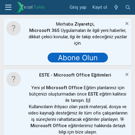
Giriş yap
Kayıt ol
Merhaba
Ziyaretçi,
Microsoft 365
Uygulamaları ile ilgili yeni haberler,
dikkat çekici konular, ilgi ile takip edeceğiniz yazılar
için.
Abone Olun
ESTE - Microsoft Office Eğitimleri
Yeni yıl
Microsoft Office
Eğitim planlarınız için
bütçenizi oluşturmadan önce
ESTE
eğitim kalitesi
ile tanışın. 🙌
Kullanıcıların ihtiyacı olan yazılı materyal, dosya ve
video kaynağı desteğimiz ile tüm ofis çalışanlarının
iş süreçlerini rahatlatacak eğitimler planlayın. 🎯
Microsoft Office
eğitimlerimiz hakkında detaylı
bilgi için bize ulaşın.