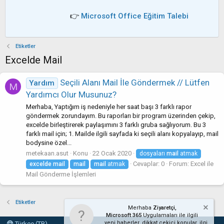
👉
Microsoft Office Eğitim Talebi
Etiketler
Excelde Mail
Seçili Alanı Mail İle Göndermek // Lütfen
Yardım
M
Yardımcı Olur Musunuz?
Merhaba, Yaptığım iş nedeniyle her saat başı 3 farklı rapor
göndermek zorundayım. Bu raporları bir program üzerinden çekip,
excelde birleştirerek paylaşımını 3 farklı gruba sağlıyorum. Bu 3
farklı mail için; 1. Mailde ilgili sayfada ki seçili alanı kopyalayıp, mail
bodysine özel...
metekaan.asut
Konu
22 Ocak 2020
dosyaları
mail
atmak
Cevaplar: 0
Forum:
Excel ile
excelde
mail
mail
mail
atmak
Mail Gönderme İşlemleri
Etiketler
Merhaba
Ziyaretçi,
Microsoft 365
Uygulamaları ile ilgili
yeni haberler, dikkat çekici konular, ilgi
Türkçe (TR)