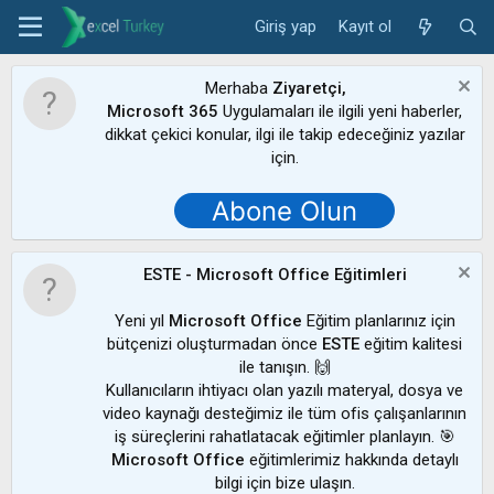
Giriş yap
Kayıt ol
Merhaba
Ziyaretçi,
Microsoft 365
Uygulamaları ile ilgili yeni haberler,
dikkat çekici konular, ilgi ile takip edeceğiniz yazılar
için.
Abone Olun
ESTE - Microsoft Office Eğitimleri
Yeni yıl
Microsoft Office
Eğitim planlarınız için
bütçenizi oluşturmadan önce
ESTE
eğitim kalitesi
ile tanışın. 🙌
Kullanıcıların ihtiyacı olan yazılı materyal, dosya ve
video kaynağı desteğimiz ile tüm ofis çalışanlarının
iş süreçlerini rahatlatacak eğitimler planlayın. 🎯
Microsoft Office
eğitimlerimiz hakkında detaylı
bilgi için bize ulaşın.