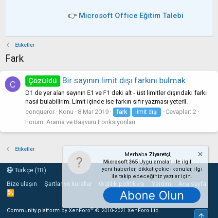
👉
Microsoft Office Eğitim Talebi
Etiketler
Fark
Bir sayının limit dışı farkını bulmak
Çözüldü
C
D1 de yer alan sayının E1 ve F1 deki alt - üst limitler dışındaki farkı
nasıl bulabilirim. Limit içinde ise farkın sıfır yazması yeterli.
conqueror
Konu
8 Mar 2019
Cevaplar: 2
fark
limit dışı
Forum:
Arama ve Başvuru Fonksiyonları
Etiketler
Merhaba
Ziyaretçi,
Microsoft 365
Uygulamaları ile ilgili
yeni haberler, dikkat çekici konular, ilgi
Türkçe (TR)
ile takip edeceğiniz yazılar için.
Bize ulaşın
Şartlar ve kurallar
Gizlilik politikası
Yardım
Ana sayfa
Abone Olun
R
S
S
®
Community platform by XenForo
© 2010-2021 XenForo Ltd.
Üst