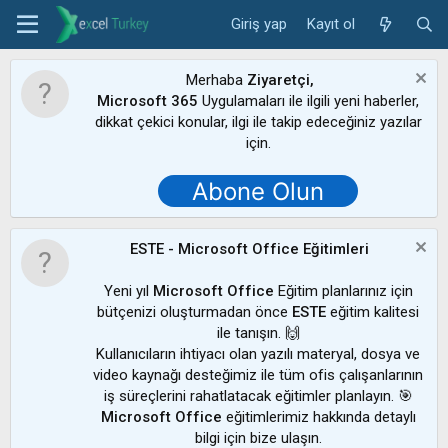
Giriş yap
Kayıt ol
Merhaba
Ziyaretçi,
Microsoft 365
Uygulamaları ile ilgili yeni haberler,
dikkat çekici konular, ilgi ile takip edeceğiniz yazılar
için.
Abone Olun
ESTE - Microsoft Office Eğitimleri
Yeni yıl
Microsoft Office
Eğitim planlarınız için
bütçenizi oluşturmadan önce
ESTE
eğitim kalitesi
ile tanışın. 🙌
Kullanıcıların ihtiyacı olan yazılı materyal, dosya ve
video kaynağı desteğimiz ile tüm ofis çalışanlarının
iş süreçlerini rahatlatacak eğitimler planlayın. 🎯
Microsoft Office
eğitimlerimiz hakkında detaylı
bilgi için bize ulaşın.