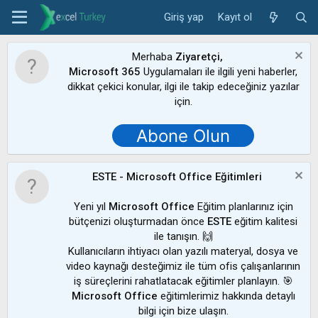
Giriş yap
Kayıt ol
Merhaba
Ziyaretçi,
Microsoft 365
Uygulamaları ile ilgili yeni haberler,
dikkat çekici konular, ilgi ile takip edeceğiniz yazılar
için.
Abone Olun
ESTE - Microsoft Office Eğitimleri
Yeni yıl
Microsoft Office
Eğitim planlarınız için
bütçenizi oluşturmadan önce
ESTE
eğitim kalitesi
ile tanışın. 🙌
Kullanıcıların ihtiyacı olan yazılı materyal, dosya ve
video kaynağı desteğimiz ile tüm ofis çalışanlarının
iş süreçlerini rahatlatacak eğitimler planlayın. 🎯
Microsoft Office
eğitimlerimiz hakkında detaylı
bilgi için bize ulaşın.