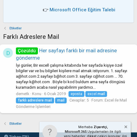
👉
Microsoft Office Eğitim Talebi
Etiketler
Farklı Adreslere Mail
Her sayfayı farklı bir mail adresine
Çözüldü
D
gönderme
İyi günler, Bir excell çalışma kitabında her sayfada kişiye özel
bilgiler var ve bu bilgileri kişilere mail atmak istiyorum. 1. sayfayı
a@hot.com 2.sayfayı b@hot.com 3. sayfayı c@hot.com ... 70.
sayfayı k@hot.com . Böyle bi kod buldum ama sayfa döngüsü
kuramadım acaba nasıl yapabilirim yardımcı...
demetk
Konu
6 Ocak 2019
eposta
excel
mail
Cevaplar: 5
Forum:
Excel ile Mail
farklı
adreslere
mail
mail
Gönderme İşlemleri
Etiketler
Merhaba
Ziyaretçi,
Microsoft 365
Uygulamaları ile ilgili
yeni haberler, dikkat çekici konular, ilgi
Türkçe (TR)