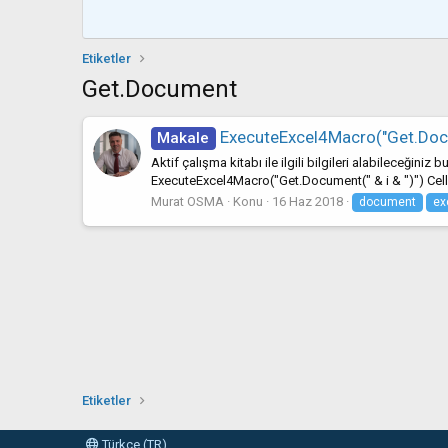
Etiketler
Get.document
ExecuteExcel4Macro("Get.Doc
Makale
Aktif çalışma kitabı ile ilgili bilgileri alabileceği
ExecuteExcel4Macro("Get.Document(" & i & ")") Cells(i,
Murat OSMA
Konu
16 Haz 2018
document
ex
Etiketler
Türkçe (TR)