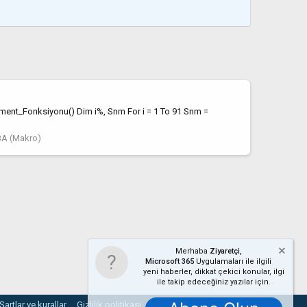
tDocument_Fonksiyonu() Dim i%, Snm For i = 1 To 91 Snm =
A (Makro)
Merhaba
Ziyaretçi,
Microsoft 365
Uygulamaları ile ilgili
yeni haberler, dikkat çekici konular, ilgi
ile takip edeceğiniz yazılar için.
Şartlar ve kurallar
Gizlilik politikası
Yardım
Ana sayfa
R