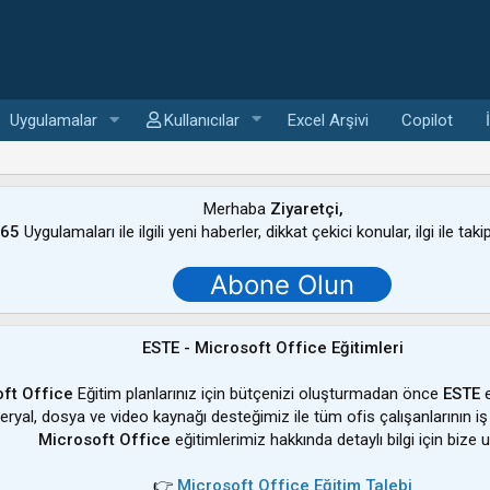
Uygulamalar
Kullanıcılar
Excel Arşivi
Copilot
Merhaba
Ziyaretçi,
365
Uygulamaları ile ilgili yeni haberler, dikkat çekici konular, ilgi ile tak
Abone Olun
ESTE - Microsoft Office Eğitimleri
ft Office
Eğitim planlarınız için bütçenizi oluşturmadan önce
ESTE
e
ateryal, dosya ve video kaynağı desteğimiz ile tüm ofis çalışanlarının iş
Microsoft Office
eğitimlerimiz hakkında detaylı bilgi için bize u
👉
Microsoft Office Eğitim Talebi