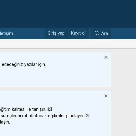
Giriş yap
Kayıt ol
İletişim
Ara
ip edeceğiniz yazılar için.
ğitim kalitesi ile tanışın. 🙌
 süreçlerini rahatlatacak eğitimler planlayın. 🎯
laşın.