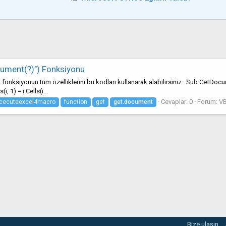
ument(?)") Fonksiyonu
niz bu fonksiyonun tüm özelliklerini bu kodları kullanarak alabilirsiniz.. Sub Ge
 1) = i Cells(i...
Cevaplar: 0
Forum:
VB
cecuteexcel4macro
function
get
get.document
Bize ulaşın