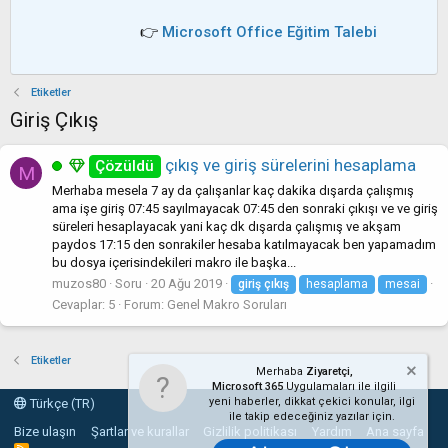
👉
Microsoft Office Eğitim Talebi
Etiketler
Giriş Çıkış
çıkış ve giriş sürelerini hesaplama
Çözüldü
M
Merhaba mesela 7 ay da çalışanlar kaç dakika dışarda çalışmış
ama işe giriş 07:45 sayılmayacak 07:45 den sonraki çıkışı ve ve giriş
süreleri hesaplayacak yani kaç dk dışarda çalışmış ve akşam
paydos 17:15 den sonrakiler hesaba katılmayacak ben yapamadım
bu dosya içerisindekileri makro ile başka...
muzos80
Soru
20 Ağu 2019
giriş
çıkış
hesaplama
mesai
Cevaplar: 5
Forum:
Genel Makro Soruları
Etiketler
Merhaba
Ziyaretçi,
Microsoft 365
Uygulamaları ile ilgili
yeni haberler, dikkat çekici konular, ilgi
Türkçe (TR)
ile takip edeceğiniz yazılar için.
Bize ulaşın
Şartlar ve kurallar
Gizlilik politikası
Yardım
Ana sayfa