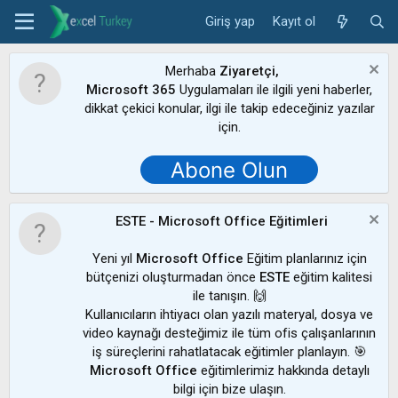
Giriş yap
Kayıt ol
Merhaba
Ziyaretçi,
Microsoft 365
Uygulamaları ile ilgili yeni haberler,
dikkat çekici konular, ilgi ile takip edeceğiniz yazılar
için.
Abone Olun
ESTE - Microsoft Office Eğitimleri
Yeni yıl
Microsoft Office
Eğitim planlarınız için
bütçenizi oluşturmadan önce
ESTE
eğitim kalitesi
ile tanışın. 🙌
Kullanıcıların ihtiyacı olan yazılı materyal, dosya ve
video kaynağı desteğimiz ile tüm ofis çalışanlarının
iş süreçlerini rahatlatacak eğitimler planlayın. 🎯
Microsoft Office
eğitimlerimiz hakkında detaylı
bilgi için bize ulaşın.