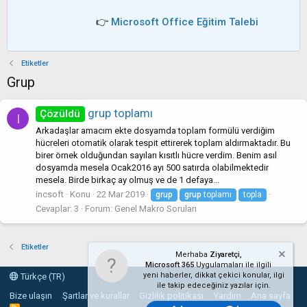
👉
Microsoft Office Eğitim Talebi
Etiketler
Grup
grup toplamı
Çözüldü
I
Arkadaşlar amacım ekte dosyamda toplam formülü verdiğim
hücreleri otomatik olarak tespit ettirerek toplam aldırmaktadır. Bu
birer örnek olduğundan sayıları kısıtlı hücre verdim. Benim asıl
dosyamda mesela Ocak2016 ayı 500 satırda olabilmektedir
mesela. Birde birkaç ay olmuş ve de 1 defaya...
incsoft
Konu
22 Mar 2019
grup
grup
toplamı
topla
Cevaplar: 3
Forum:
Genel Makro Soruları
Etiketler
Merhaba
Ziyaretçi,
Microsoft 365
Uygulamaları ile ilgili
yeni haberler, dikkat çekici konular, ilgi
Türkçe (TR)
ile takip edeceğiniz yazılar için.
Bize ulaşın
Şartlar ve kurallar
Gizlilik politikası
Yardım
Ana sayfa