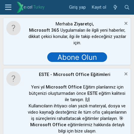
Giriş yap
Kayıt ol
Merhaba
Ziyaretçi,
Microsoft 365
Uygulamaları ile ilgili yeni haberler,
dikkat çekici konular, ilgi ile takip edeceğiniz yazılar
için.
Abone Olun
ESTE - Microsoft Office Eğitimleri
Yeni yıl
Microsoft Office
Eğitim planlarınız için
bütçenizi oluşturmadan önce
ESTE
eğitim kalitesi
ile tanışın. 🙌
Kullanıcıların ihtiyacı olan yazılı materyal, dosya ve
video kaynağı desteğimiz ile tüm ofis çalışanlarının
iş süreçlerini rahatlatacak eğitimler planlayın. 🎯
Microsoft Office
eğitimlerimiz hakkında detaylı
bilgi için bize ulaşın.