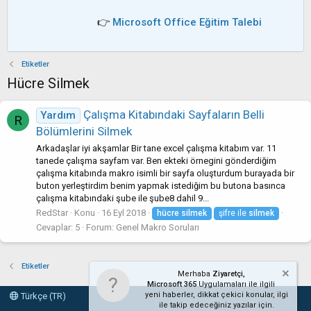
👉
Microsoft Office Eğitim Talebi
Etiketler
Hücre Silmek
Çalışma Kitabındaki Sayfaların Belli
Yardım
R
Bölümlerini Silmek
Arkadaşlar iyi akşamlar Bir tane excel çalışma kitabım var. 11
tanede çalışma sayfam var. Ben ekteki örnegini gönderdiğim
çalışma kitabında makro isimli bir sayfa oluşturdum burayada bir
buton yerleştirdim benim yapmak istediğim bu butona basınca
çalışma kitabındaki şube ile şube8 dahil 9...
RedStar
Konu
16 Eyl 2018
hücre
silmek
şifre ile
silmek
Cevaplar: 5
Forum:
Genel Makro Soruları
Etiketler
Merhaba
Ziyaretçi,
Microsoft 365
Uygulamaları ile ilgili
yeni haberler, dikkat çekici konular, ilgi
Türkçe (TR)
ile takip edeceğiniz yazılar için.