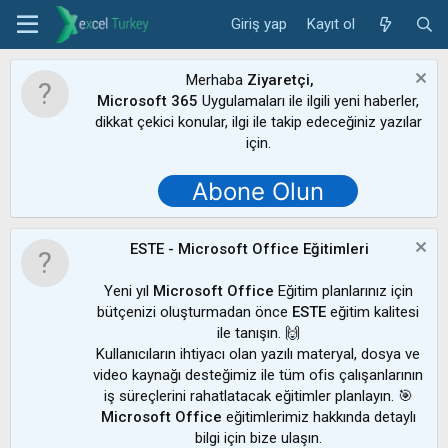
Giriş yap
Kayıt ol
Merhaba
Ziyaretçi,
Microsoft 365
Uygulamaları ile ilgili yeni haberler,
dikkat çekici konular, ilgi ile takip edeceğiniz yazılar
için.
Abone Olun
ESTE - Microsoft Office Eğitimleri
Yeni yıl
Microsoft Office
Eğitim planlarınız için
bütçenizi oluşturmadan önce
ESTE
eğitim kalitesi
ile tanışın. 🙌
Kullanıcıların ihtiyacı olan yazılı materyal, dosya ve
video kaynağı desteğimiz ile tüm ofis çalışanlarının
iş süreçlerini rahatlatacak eğitimler planlayın. 🎯
Microsoft Office
eğitimlerimiz hakkında detaylı
bilgi için bize ulaşın.