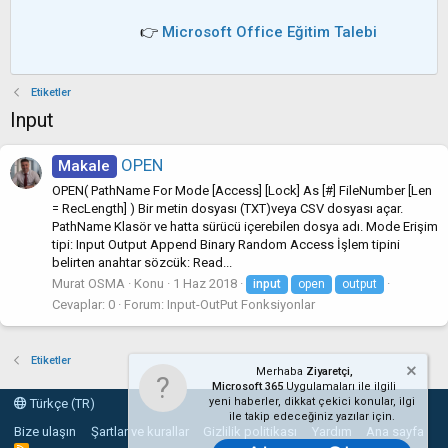
👉
Microsoft Office Eğitim Talebi
Etiketler
Input
OPEN
Makale
OPEN( PathName For Mode [Access] [Lock] As [#] FileNumber [Len
= RecLength] ) Bir metin dosyası (TXT)veya CSV dosyası açar.
PathName Klasör ve hatta sürücü içerebilen dosya adı. Mode Erişim
tipi: Input Output Append Binary Random Access İşlem tipini
belirten anahtar sözcük: Read...
Murat OSMA
Konu
1 Haz 2018
input
open
output
Cevaplar: 0
Forum:
Input-OutPut Fonksiyonlar
Etiketler
Merhaba
Ziyaretçi,
Microsoft 365
Uygulamaları ile ilgili
yeni haberler, dikkat çekici konular, ilgi
Türkçe (TR)
ile takip edeceğiniz yazılar için.
Bize ulaşın
Şartlar ve kurallar
Gizlilik politikası
Yardım
Ana sayfa