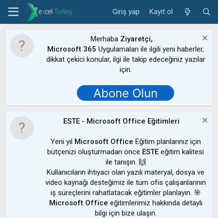
Giriş yap
Kayıt ol
Merhaba
Ziyaretçi,
Microsoft 365
Uygulamaları ile ilgili yeni haberler,
dikkat çekici konular, ilgi ile takip edeceğiniz yazılar
için.
Abone Olun
ESTE - Microsoft Office Eğitimleri
Yeni yıl
Microsoft Office
Eğitim planlarınız için
bütçenizi oluşturmadan önce
ESTE
eğitim kalitesi
ile tanışın. 🙌
Kullanıcıların ihtiyacı olan yazılı materyal, dosya ve
video kaynağı desteğimiz ile tüm ofis çalışanlarının
iş süreçlerini rahatlatacak eğitimler planlayın. 🎯
Microsoft Office
eğitimlerimiz hakkında detaylı
bilgi için bize ulaşın.