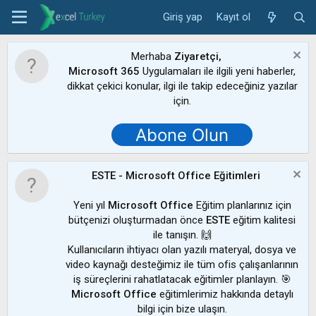
Giriş yap
Kayıt ol
Merhaba
Ziyaretçi,
Microsoft 365
Uygulamaları ile ilgili yeni haberler,
dikkat çekici konular, ilgi ile takip edeceğiniz yazılar
için.
Abone Olun
ESTE - Microsoft Office Eğitimleri
Yeni yıl
Microsoft Office
Eğitim planlarınız için
bütçenizi oluşturmadan önce
ESTE
eğitim kalitesi
ile tanışın. 🙌
Kullanıcıların ihtiyacı olan yazılı materyal, dosya ve
video kaynağı desteğimiz ile tüm ofis çalışanlarının
iş süreçlerini rahatlatacak eğitimler planlayın. 🎯
Microsoft Office
eğitimlerimiz hakkında detaylı
bilgi için bize ulaşın.