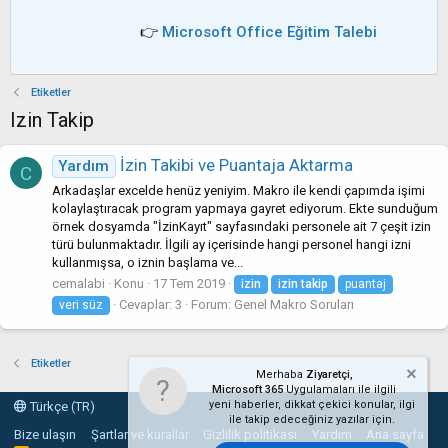
👉
Microsoft Office Eğitim Talebi
Etiketler
Izin Takip
İzin Takibi ve Puantaja Aktarma
Yardım
C
Arkadaşlar excelde henüz yeniyim. Makro ile kendi çapımda işimi
kolaylaştıracak program yapmaya gayret ediyorum. Ekte sunduğum
örnek dosyamda "İzinKayıt" sayfasındaki personele ait 7 çeşit izin
türü bulunmaktadır. İlgili ay içerisinde hangi personel hangi izni
kullanmışsa, o iznin başlama ve...
cemalabi
Konu
17 Tem 2019
izin
izin
takip
puantaj
Cevaplar: 3
Forum:
Genel Makro Soruları
veri süz
Etiketler
Merhaba
Ziyaretçi,
Microsoft 365
Uygulamaları ile ilgili
yeni haberler, dikkat çekici konular, ilgi
Türkçe (TR)
ile takip edeceğiniz yazılar için.
Bize ulaşın
Şartlar ve kurallar
Gizlilik politikası
Yardım
Ana sayfa