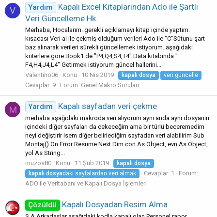
Kapalı Excel Kitaplarından Ado ile Şartlı
Yardım
V
Veri Güncelleme Hk.
Merhaba, Hocalarım. gerekli açıklamayı kitap içinde yaptım.
kısacası Veri al ile çekmiş olduğum verileri Ado ile "C"Sütunu şart
baz alınarak verileri sürekli güncellemek istiyorum. aşağıdaki
kriterlere göre Book1 de "P4,Q4,S4,T4" Data kitabında "
F4,H4,J4,L4" Getirmek istiyorum güncel hallerini...
Valentino06
Konu
10 Nis 2019
kapalı
dosya
veri güncelle
Cevaplar: 9
Forum:
Genel Makro Soruları
Kapalı sayfadan veri çekme
Yardım
M
merhaba aşağıdaki makroda veri alıyorum aynı anda aynı dosyanın
içindeki diğer sayfaları da çekeceğim ama bir türlü beceremedim
neyi değiştirir isem diğer belirlediğim sayfadan veri alabilirim Sub
Montaj() On Error Resume Next Dim con As Object, evn As Object,
yol As String...
muzos80
Konu
11 Şub 2019
kapalı
dosya
Cevaplar: 1
Forum:
kapalı
dosya
daki sayfalardan veri almak
ADO ile Veritabanı ve Kapalı Dosya İşlemleri
Kapalı Dosyadan Resim Alma
Çözüldü
S.A Arkadaşlar aşağıdaki kodla kapalı olan Personel rapor