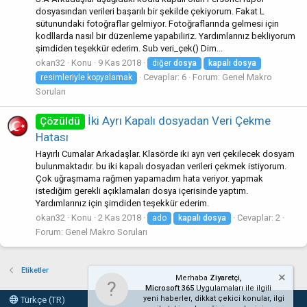
dosyasından verileri başarılı bir şekilde çekiyorum. Fakat L
sütunundaki fotoğraflar gelmiyor. Fotoğraflarında gelmesi için
kodllarda nasıl bir düzenleme yapabiliriz. Yardımlarınız bekliyorum
şimdiden teşekkür ederim. Sub veri_çek() Dim...
okan32
Konu
9 Kas 2018
diğer
dosya
kapalı
dosya
Cevaplar: 6
Forum:
Genel Makro
resimleriyle kopyalamak
Soruları
İki Ayrı Kapalı dosyadan Veri Çekme
Çözüldü
Hatası
Hayırlı Cumalar Arkadaşlar. Klasörde iki ayrı veri çekilecek dosyam
bulunmaktadır. bu iki kapalı dosyadan verileri çekmek istiyorum.
Çok uğraşmama rağmen yapamadım hata veriyor. yapmak
istediğim gerekli açıklamaları dosya içerisinde yaptım.
Yardımlarınız için şimdiden teşekkür ederim.
okan32
Konu
2 Kas 2018
Cevaplar: 2
ado
kapalı
dosya
Forum:
Genel Makro Soruları
Etiketler
Merhaba
Ziyaretçi,
Microsoft 365
Uygulamaları ile ilgili
yeni haberler, dikkat çekici konular, ilgi
Türkçe (TR)