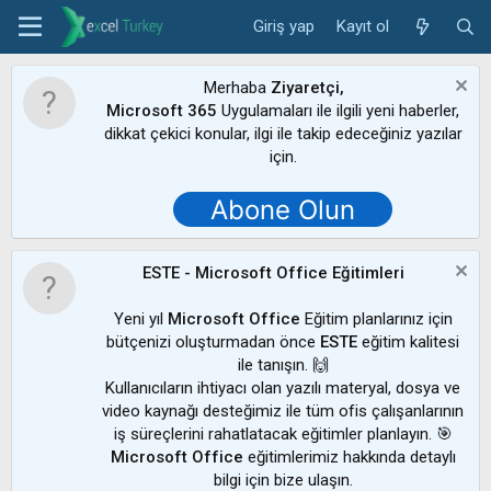
Giriş yap
Kayıt ol
Merhaba
Ziyaretçi,
Microsoft 365
Uygulamaları ile ilgili yeni haberler,
dikkat çekici konular, ilgi ile takip edeceğiniz yazılar
için.
Abone Olun
ESTE - Microsoft Office Eğitimleri
Yeni yıl
Microsoft Office
Eğitim planlarınız için
bütçenizi oluşturmadan önce
ESTE
eğitim kalitesi
ile tanışın. 🙌
Kullanıcıların ihtiyacı olan yazılı materyal, dosya ve
video kaynağı desteğimiz ile tüm ofis çalışanlarının
iş süreçlerini rahatlatacak eğitimler planlayın. 🎯
Microsoft Office
eğitimlerimiz hakkında detaylı
bilgi için bize ulaşın.