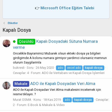
👉
Microsoft Office Eğitim Talebi
Etiketler
Kapalı Dosya
Kapalı Dosyadaki Sütuna Numara
Çözüldü
verme
Oncelikle Bayramimiz Mubarek olsun ekteki dosya ya bilgileri
girdigimde A kolonu numara girmiyor yardimci olursaniz memnun
olurum Saygilarimla
bukresli
Soru
26 May 2020
ado
excel ado
kapalı
dosya
Cevaplar: 4
Forum:
ADO ile Veritabanı ve Kapalı Dosya İşlemleri
ADO ile Kapalı Dosyadan Veri Alma
Makale
ADO ile Kapalı Dosyadan Veri Alma makalesini incelemek için
resme tıklayın. ?
Murat OSMA
Konu
18 Kas 2019
Cevaplar:
ado
kapalı
dosya
2
Forum:
E-Book & Makale & Video