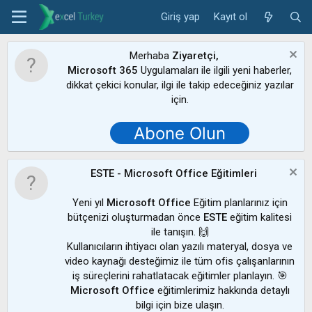
Giriş yap
Kayıt ol
Merhaba
Ziyaretçi,
Microsoft 365
Uygulamaları ile ilgili yeni haberler,
dikkat çekici konular, ilgi ile takip edeceğiniz yazılar
için.
Abone Olun
ESTE - Microsoft Office Eğitimleri
Yeni yıl
Microsoft Office
Eğitim planlarınız için
bütçenizi oluşturmadan önce
ESTE
eğitim kalitesi
ile tanışın. 🙌
Kullanıcıların ihtiyacı olan yazılı materyal, dosya ve
video kaynağı desteğimiz ile tüm ofis çalışanlarının
iş süreçlerini rahatlatacak eğitimler planlayın. 🎯
Microsoft Office
eğitimlerimiz hakkında detaylı
bilgi için bize ulaşın.