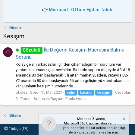
👉
Microsoft Office Eğitim Talebi
Etiketler
Kesişim
İki Değerin Kesişim Hücresini Bulma
Çözüldü
O
Sorunu
Kolay gelsin arkadaşlar, içinden çıkamadığım bir sorunum var
yardımcı olursanız çok sevinirim. Bir tablo yaptım düşeyde A3-A18
arasında 80 den başlayarak 5 li artan market yüzdesi, yatayda B2-
Y2 arasında 80 den başlayarak 5 li artan gelişim yüzdesi rakamları
var. Bunların kesişim hücrelerinde...
okelez
Soru
15 Mar 2021
Cevaplar:
indis
kacıncı
kesişim
3
Forum:
Arama ve Başvuru Fonksiyonları
Etiketler
Merhaba
Ziyaretçi,
Microsoft 365
Uygulamaları ile ilgili
yeni haberler, dikkat çekici konular, ilgi
Türkçe (TR)
ile takip edeceğiniz yazılar için.