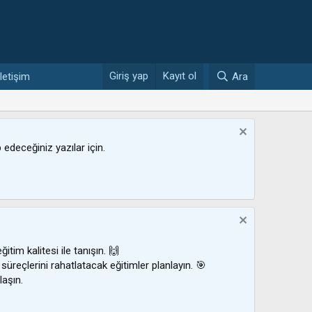
Giriş yap
Kayıt ol
İletişim
Ara
ip edeceğiniz yazılar için.
ğitim kalitesi ile tanışın. 🙌
 süreçlerini rahatlatacak eğitimler planlayın. 🎯
laşın.