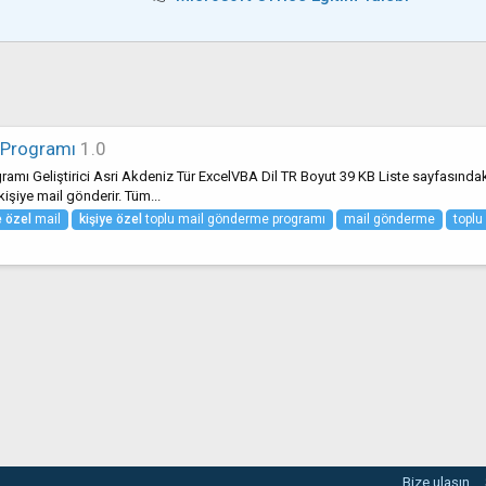
 Programı
1.0
ı Geliştirici Asri Akdeniz Tür ExcelVBA Dil TR Boyut 39 KB Liste sayfasındaki t
 kişiye mail gönderir. Tüm...
e
özel
mail
kişiye
özel
toplu mail gönderme programı
mail gönderme
toplu
Bize ulaşın