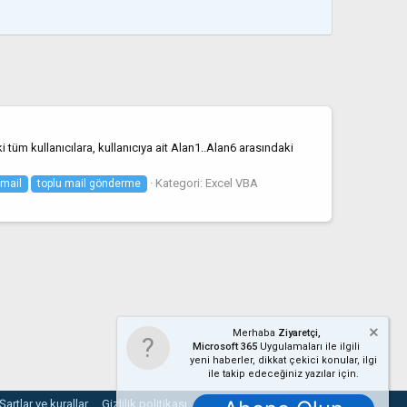
üm kullanıcılara, kullanıcıya ait Alan1..Alan6 arasındaki
Kategori:
Excel VBA
 mail
toplu mail gönderme
Merhaba
Ziyaretçi,
Microsoft 365
Uygulamaları ile ilgili
yeni haberler, dikkat çekici konular, ilgi
ile takip edeceğiniz yazılar için.
Şartlar ve kurallar
Gizlilik politikası
Yardım
Ana sayfa
R