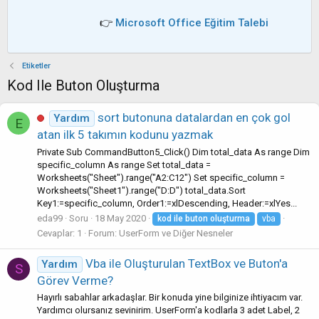
👉
Microsoft Office Eğitim Talebi
Etiketler
Kod Ile Buton Oluşturma
sort butonuna datalardan en çok gol
Yardım
E
atan ilk 5 takımın kodunu yazmak
Private Sub CommandButton5_Click() Dim total_data As range Dim
specific_column As range Set total_data =
Worksheets("Sheet").range("A2:C12") Set specific_column =
Worksheets("Sheet1").range("D:D") total_data.Sort
Key1:=specific_column, Order1:=xlDescending, Header:=xlYes...
eda99
Soru
18 May 2020
kod
ile
buton
oluşturma
vba
Cevaplar: 1
Forum:
UserForm ve Diğer Nesneler
Vba ile Oluşturulan TextBox ve Buton'a
Yardım
S
Görev Verme?
Hayırlı sabahlar arkadaşlar. Bir konuda yine bilginize ihtiyacım var.
Yardımcı olursanız sevinirim. UserForm'a kodlarla 3 adet Label, 2