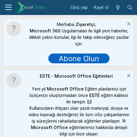
Giriş yap
Kayıt ol
Merhaba
Ziyaretçi,
Microsoft 365
Uygulamaları ile ilgili yeni haberler,
dikkat çekici konular, ilgi ile takip edeceğiniz yazılar
için.
Abone Olun
ESTE - Microsoft Office Eğitimleri
Yeni yıl
Microsoft Office
Eğitim planlarınız için
bütçenizi oluşturmadan önce
ESTE
eğitim kalitesi
ile tanışın. 🙌
Kullanıcıların ihtiyacı olan yazılı materyal, dosya ve
video kaynağı desteğimiz ile tüm ofis çalışanlarının
iş süreçlerini rahatlatacak eğitimler planlayın. 🎯
Microsoft Office
eğitimlerimiz hakkında detaylı
bilgi için bize ulaşın.