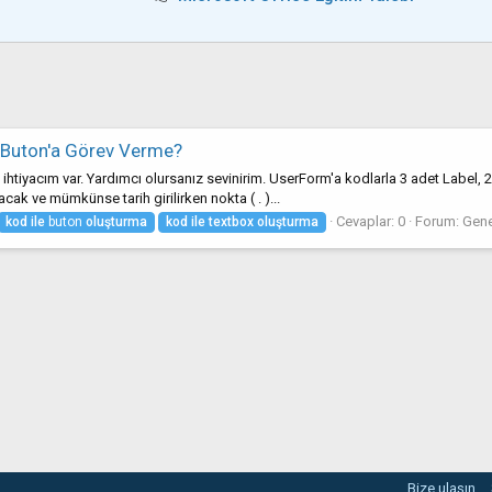
e Buton'a Görev Verme?
e ihtiyacım var. Yardımcı olursanız sevinirim. UserForm'a kodlarla 3 adet Label,
acak ve mümkünse tarih girilirken nokta ( . )...
Cevaplar: 0
Forum:
Gene
kod
ile
buton
oluşturma
kod
ile
textbox
oluşturma
Bize ulaşın