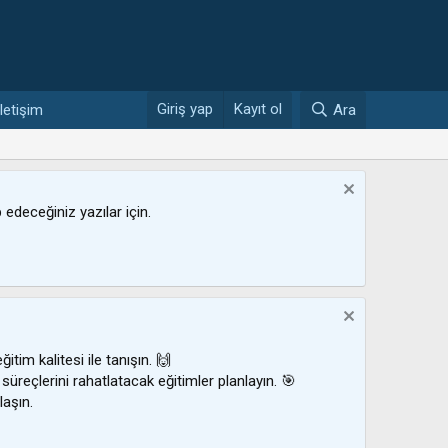
Giriş yap
Kayıt ol
İletişim
Ara
ip edeceğiniz yazılar için.
ğitim kalitesi ile tanışın. 🙌
 süreçlerini rahatlatacak eğitimler planlayın. 🎯
laşın.