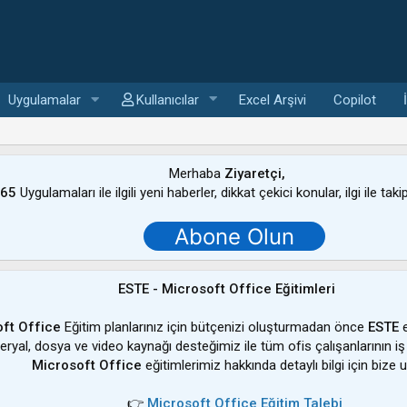
Uygulamalar
Kullanıcılar
Excel Arşivi
Copilot
Merhaba
Ziyaretçi,
365
Uygulamaları ile ilgili yeni haberler, dikkat çekici konular, ilgi ile tak
Abone Olun
ESTE - Microsoft Office Eğitimleri
ft Office
Eğitim planlarınız için bütçenizi oluşturmadan önce
ESTE
e
ateryal, dosya ve video kaynağı desteğimiz ile tüm ofis çalışanlarının iş
Microsoft Office
eğitimlerimiz hakkında detaylı bilgi için bize u
👉
Microsoft Office Eğitim Talebi