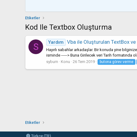
Etiketler
Kod Ile Textbox Oluşturma
Vba ile Oluşturulan TextBox v
Yardım
S
Hayırlı sabahlar arkadaşlar. Bir konuda yine bilginiz
isminde -----> Buna Girilecek veri Tarih formatında ol
syburn
Konu
26 Tem 2019
butona görev verme
Etiketler
Türkçe (TR)