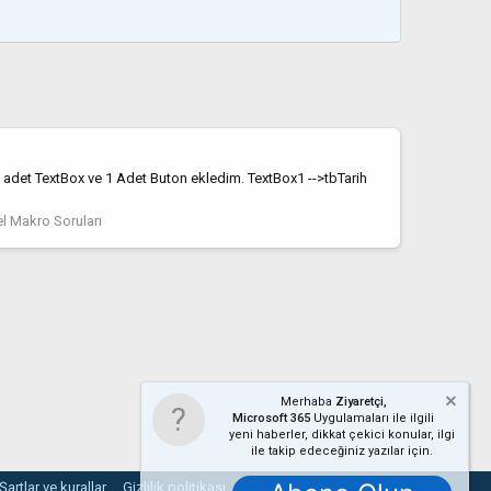
 2 adet TextBox ve 1 Adet Buton ekledim. TextBox1 -->tbTarih
l Makro Soruları
Merhaba
Ziyaretçi,
Microsoft 365
Uygulamaları ile ilgili
yeni haberler, dikkat çekici konular, ilgi
ile takip edeceğiniz yazılar için.
Şartlar ve kurallar
Gizlilik politikası
Yardım
Ana sayfa
R