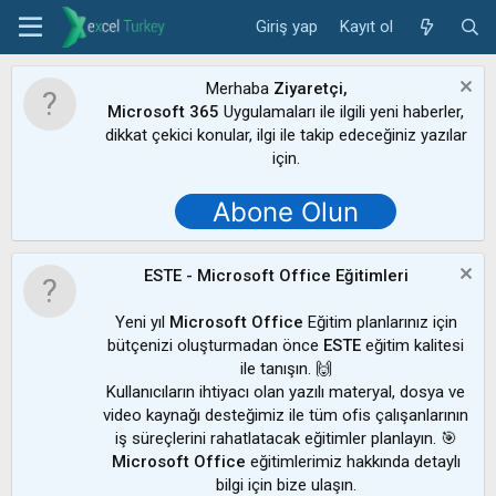
Giriş yap
Kayıt ol
Merhaba
Ziyaretçi,
Microsoft 365
Uygulamaları ile ilgili yeni haberler,
dikkat çekici konular, ilgi ile takip edeceğiniz yazılar
için.
Abone Olun
ESTE - Microsoft Office Eğitimleri
Yeni yıl
Microsoft Office
Eğitim planlarınız için
bütçenizi oluşturmadan önce
ESTE
eğitim kalitesi
ile tanışın. 🙌
Kullanıcıların ihtiyacı olan yazılı materyal, dosya ve
video kaynağı desteğimiz ile tüm ofis çalışanlarının
iş süreçlerini rahatlatacak eğitimler planlayın. 🎯
Microsoft Office
eğitimlerimiz hakkında detaylı
bilgi için bize ulaşın.