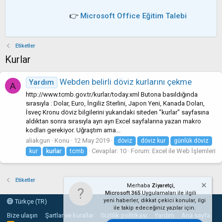
👉
Microsoft Office Eğitim Talebi
Etiketler
Kurlar
Webden belirli döviz kurlarını çekme
Yardım
A
http://www.tcmb.gov.tr/kurlar/today.xml Butona basıldığında
sırasıyla : Dolar, Euro, İngiliz Sterlini, Japon Yeni, Kanada Doları,
İsveç Kronu döviz bilgilerini yukarıdaki siteden "kurlar" sayfasına
aldıktan sonra sırasıyla ayrı ayrı Excel sayfalarına yazan makro
kodları gerekiyor. Uğraştım ama...
aliakgun
Konu
12 May 2019
döviz
döviz kur
günlük döviz
Cevaplar: 10
Forum:
Excel ile Web İşlemleri
kur
kurlar
tcmb
Etiketler
Merhaba
Ziyaretçi,
Microsoft 365
Uygulamaları ile ilgili
yeni haberler, dikkat çekici konular, ilgi
Türkçe (TR)
ile takip edeceğiniz yazılar için.
Bize ulaşın
Şartlar ve kurallar
Gizlilik politikası
Yardım
Ana sayfa