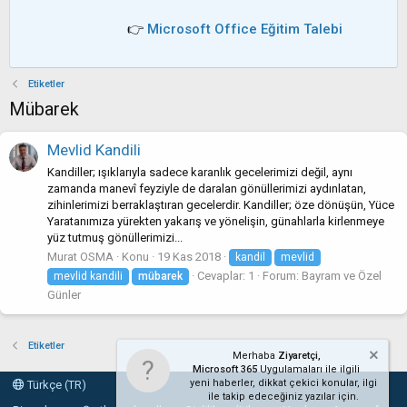
👉
Microsoft Office Eğitim Talebi
Etiketler
Mübarek
Mevlid Kandili
Kandiller; ışıklarıyla sadece karanlık gecelerimizi değil, aynı
zamanda manevî feyziyle de daralan gönüllerimizi aydınlatan,
zihinlerimizi berraklaştıran gecelerdir. Kandiller; öze dönüşün, Yüce
Yaratanımıza yürekten yakarış ve yönelişin, günahlarla kirlenmeye
yüz tutmuş gönüllerimizi...
Murat OSMA
Konu
19 Kas 2018
kandil
mevlid
Cevaplar: 1
Forum:
Bayram ve Özel
mevlid kandili
mübarek
Günler
Etiketler
Merhaba
Ziyaretçi,
Microsoft 365
Uygulamaları ile ilgili
yeni haberler, dikkat çekici konular, ilgi
Türkçe (TR)
ile takip edeceğiniz yazılar için.