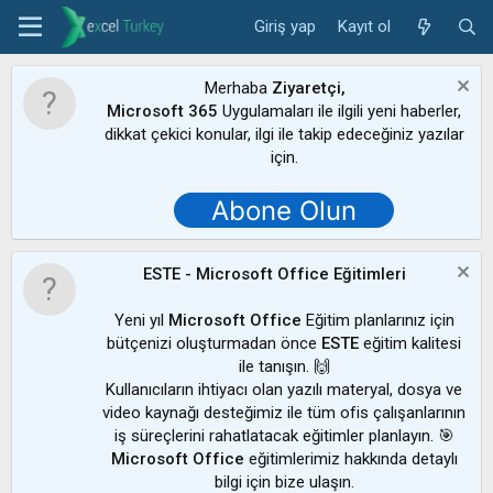
Giriş yap
Kayıt ol
Merhaba
Ziyaretçi,
Microsoft 365
Uygulamaları ile ilgili yeni haberler,
dikkat çekici konular, ilgi ile takip edeceğiniz yazılar
için.
Abone Olun
ESTE - Microsoft Office Eğitimleri
Yeni yıl
Microsoft Office
Eğitim planlarınız için
bütçenizi oluşturmadan önce
ESTE
eğitim kalitesi
ile tanışın. 🙌
Kullanıcıların ihtiyacı olan yazılı materyal, dosya ve
video kaynağı desteğimiz ile tüm ofis çalışanlarının
iş süreçlerini rahatlatacak eğitimler planlayın. 🎯
Microsoft Office
eğitimlerimiz hakkında detaylı
bilgi için bize ulaşın.