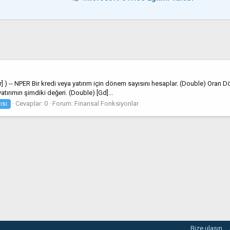
r] ) -- NPER Bir kredi veya yatırım için dönem sayısını hesaplar. (Double) Or
tırımın şimdiki değeri. (Double) [Gd]...
Cevaplar: 0
Forum:
Finansal Fonksiyonlar
ısı
Bize ulaşın