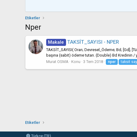
Etiketler
Nper
TAKSİT_SAYISI - NPER
Makale
TAKSİT_SAYISI( Oran; Devresel_Ödeme; Bd; [Gd]; [Tü
başına (sabit) ödeme tutarı. (Double) Bd Kredinin / ya
Murat OSMA
Konu
3 Tem 2018
nper
taksit say
Etiketler
Türkçe (TR)