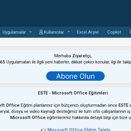
Uygulamalar
Kullanıcılar
Excel Arşivi
Copilot
Merhaba
Ziyaretçi,
365
Uygulamaları ile ilgili yeni haberler, dikkat çekici konular, ilgi ile tak
Abone Olun
ESTE - Microsoft Office Eğitimleri
ft Office
Eğitim planlarınız için bütçenizi oluşturmadan önce
ESTE
e
ateryal, dosya ve video kaynağı desteğimiz ile tüm ofis çalışanlarının iş
Microsoft Office
eğitimlerimiz hakkında detaylı bilgi için bize u
👉
Microsoft Office Eğitim Talebi