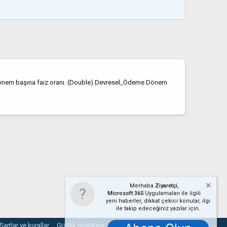
an Dönem başına faiz oranı. (Double) Devresel_Ödeme Dönem
Merhaba
Ziyaretçi,
Microsoft 365
Uygulamaları ile ilgili
yeni haberler, dikkat çekici konular, ilgi
ile takip edeceğiniz yazılar için.
Şartlar ve kurallar
Gizlilik politikası
Yardım
Ana sayfa
R