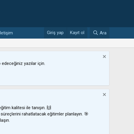
Giriş yap
Kayıt ol
İletişim
Ara
ip edeceğiniz yazılar için.
ğitim kalitesi ile tanışın. 🙌
 süreçlerini rahatlatacak eğitimler planlayın. 🎯
laşın.