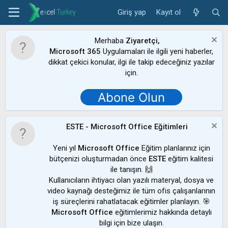
Giriş yap
Kayıt ol
Merhaba
Ziyaretçi,
Microsoft 365
Uygulamaları ile ilgili yeni haberler,
dikkat çekici konular, ilgi ile takip edeceğiniz yazılar
için.
Abone Olun
ESTE - Microsoft Office Eğitimleri
Yeni yıl
Microsoft Office
Eğitim planlarınız için
bütçenizi oluşturmadan önce
ESTE
eğitim kalitesi
ile tanışın. 🙌
Kullanıcıların ihtiyacı olan yazılı materyal, dosya ve
video kaynağı desteğimiz ile tüm ofis çalışanlarının
iş süreçlerini rahatlatacak eğitimler planlayın. 🎯
Microsoft Office
eğitimlerimiz hakkında detaylı
bilgi için bize ulaşın.