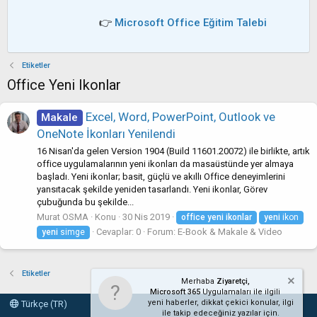
👉
Microsoft Office Eğitim Talebi
Etiketler
Office Yeni Ikonlar
Excel, Word, PowerPoint, Outlook ve
Makale
OneNote İkonları Yenilendi
16 Nisan'da gelen Version 1904 (Build 11601.20072) ile birlikte, artık
office uygulamalarının yeni ikonları da masaüstünde yer almaya
başladı. Yeni ikonlar; basit, güçlü ve akıllı Office deneyimlerini
yansıtacak şekilde yeniden tasarlandı. Yeni ikonlar, Görev
çubuğunda bu şekilde...
Murat OSMA
Konu
30 Nis 2019
office
yeni
ikonlar
yeni
ikon
Cevaplar: 0
Forum:
E-Book & Makale & Video
yeni
simge
Etiketler
Merhaba
Ziyaretçi,
Microsoft 365
Uygulamaları ile ilgili
yeni haberler, dikkat çekici konular, ilgi
Türkçe (TR)
ile takip edeceğiniz yazılar için.