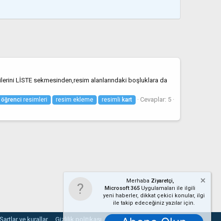
ilerini LİSTE sekmesinden,resim alanlarındaki boşluklara da
Cevaplar: 5
öğrenci
resimleri
resim ekleme
resimli
kart
Merhaba
Ziyaretçi,
Microsoft 365
Uygulamaları ile ilgili
yeni haberler, dikkat çekici konular, ilgi
ile takip edeceğiniz yazılar için.
Şartlar ve kurallar
Gizlilik politikası
Yardım
Ana sayfa
R