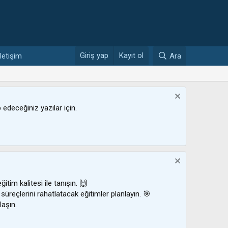
Giriş yap
Kayıt ol
İletişim
Ara
ip edeceğiniz yazılar için.
ğitim kalitesi ile tanışın. 🙌
 süreçlerini rahatlatacak eğitimler planlayın. 🎯
laşın.