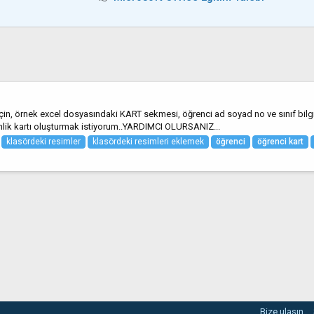
için, örnek excel dosyasındaki KART sekmesi, öğrenci ad soyad no ve sınıf bilg
imlik kartı oluşturmak istiyorum..YARDIMCI OLURSANIZ...
klasördeki resimler
klasördeki resimleri eklemek
öğrenci
öğrenci
kart
Bize ulaşın