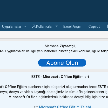
Uygulamalar
Kullanıcılar
Excel Arşivi
Copilot
Merhaba
Ziyaretçi,
365
Uygulamaları ile ilgili yeni haberler, dikkat çekici konular, ilgi ile tak
Abone Olun
ESTE - Microsoft Office Eğitimleri
ft Office
Eğitim planlarınız için bütçenizi oluşturmadan önce
ESTE
e
ateryal, dosya ve video kaynağı desteğimiz ile tüm ofis çalışanlarının iş
Microsoft Office
eğitimlerimiz hakkında detaylı bilgi için bize u
👉
Microsoft Office Eğitim Talebi