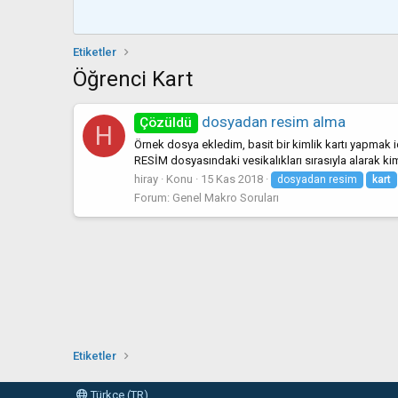
Etiketler
Öğrenci Kart
dosyadan resim alma
Çözüldü
H
Örnek dosya ekledim, basit bir kimlik kartı yapmak 
RESİM dosyasındaki vesikalıkları sırasıyla alarak k
hiray
Konu
15 Kas 2018
dosyadan resim
kart
Forum:
Genel Makro Soruları
Etiketler
Türkçe (TR)