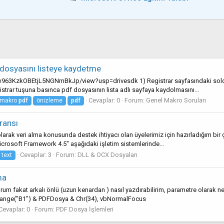
 dosyasını listeye kaydetme
963KzkOBEtjL5NGNmBkJp/view?usp=drivesdk 1) Registrar sayfasındaki soldaki
strar tuşuna basınca pdf dosyasının lista adlı sayfaya kaydolmasını...
Cevaplar: 0
Forum:
Genel Makro Soruları
makro
pdf
önizleme
pdf
ransı
rak veri alma konusunda destek ihtiyacı olan üyelerimiz için hazırladığım bir 
crosoft Framework 4.5" aşağıdaki işletim sistemlerinde...
Cevaplar: 3
Forum:
DLL & OCX Dosyaları
text
ma
rum fakat arkalı önlü (uzun kenardan ) nasıl yazdırabilirim, parametre olarak
Range("B1") & PDFDosya & Chr(34), vbNormalFocus
Cevaplar: 0
Forum:
PDF Dosya İşlemleri