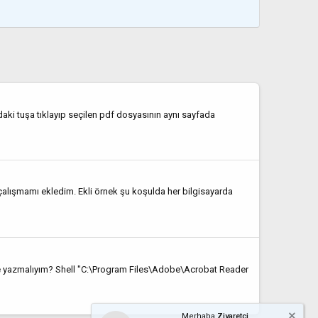
 tuşa tıklayıp seçilen pdf dosyasının aynı sayfada
çalışmamı ekledim. Ekli örnek şu koşulda her bilgisayarda
 ne yazmalıyım? Shell "C:\Program Files\Adobe\Acrobat Reader
Merhaba
Ziyaretçi,