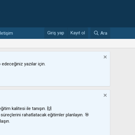
Giriş yap
Kayıt ol
İletişim
Ara
ip edeceğiniz yazılar için.
ğitim kalitesi ile tanışın. 🙌
 süreçlerini rahatlatacak eğitimler planlayın. 🎯
laşın.