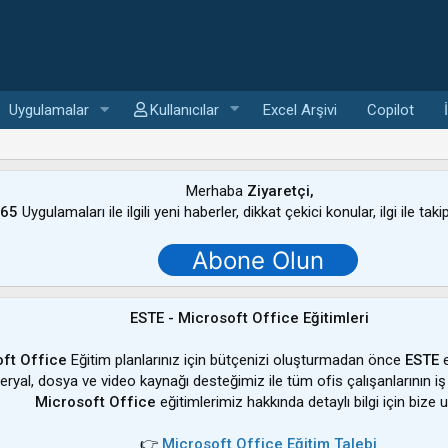
Uygulamalar
Kullanıcılar
Excel Arşivi
Copilot
Merhaba
Ziyaretçi,
365
Uygulamaları ile ilgili yeni haberler, dikkat çekici konular, ilgi ile tak
Abone Olun
ESTE - Microsoft Office Eğitimleri
ft Office
Eğitim planlarınız için bütçenizi oluşturmadan önce
ESTE
e
ateryal, dosya ve video kaynağı desteğimiz ile tüm ofis çalışanlarının iş
Microsoft Office
eğitimlerimiz hakkında detaylı bilgi için bize u
👉
Microsoft Office Eğitim Talebi