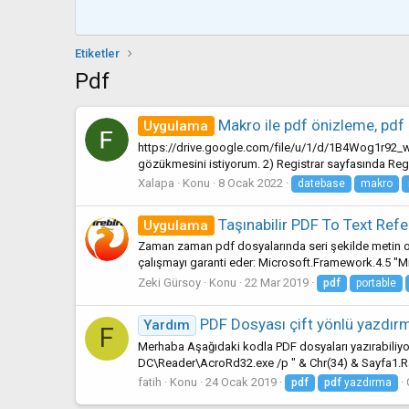
Etiketler
Pdf
Makro ile pdf önizleme, pdf
Uygulama
https://drive.google.com/file/u/1/d/1B4Wog1r92_w
gözükmesini istiyorum. 2) Registrar sayfasında Regi
Xalapa
Konu
8 Ocak 2022
datebase
makro
Taşınabilir PDF To Text Refe
Uygulama
Zaman zaman pdf dosyalarında seri şekilde metin ola
çalışmayı garanti eder: Microsoft.Framework.4.5 "Mi
Zeki Gürsoy
Konu
22 Mar 2019
pdf
portable
PDF Dosyası çift yönlü yazdır
Yardım
F
Merhaba Aşağıdaki kodla PDF dosyaları yazırabiliyo
DC\Reader\AcroRd32.exe /p " & Chr(34) & Sayfa1.
fatih
Konu
24 Ocak 2019
pdf
pdf
yazdırma