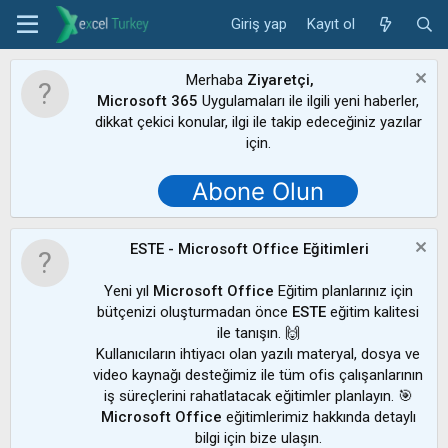
Giriş yap
Kayıt ol
Merhaba
Ziyaretçi,
Microsoft 365
Uygulamaları ile ilgili yeni haberler,
dikkat çekici konular, ilgi ile takip edeceğiniz yazılar
için.
Abone Olun
ESTE - Microsoft Office Eğitimleri
Yeni yıl
Microsoft Office
Eğitim planlarınız için
bütçenizi oluşturmadan önce
ESTE
eğitim kalitesi
ile tanışın. 🙌
Kullanıcıların ihtiyacı olan yazılı materyal, dosya ve
video kaynağı desteğimiz ile tüm ofis çalışanlarının
iş süreçlerini rahatlatacak eğitimler planlayın. 🎯
Microsoft Office
eğitimlerimiz hakkında detaylı
bilgi için bize ulaşın.