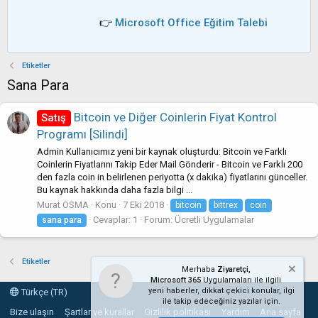
👉
Microsoft Office Eğitim Talebi
Etiketler
Sana Para
Bitcoin ve Diğer Coinlerin Fiyat Kontrol
Satış
Programı [Silindi]
Admin Kullanıcımız yeni bir kaynak oluşturdu: Bitcoin ve Farklı
Coinlerin Fiyatlarını Takip Eder Mail Gönderir - Bitcoin ve Farklı 200
den fazla coin in belirlenen periyotta (x dakika) fiyatlarını günceller.
Bu kaynak hakkında daha fazla bilgi ...
Murat OSMA
Konu
7 Eki 2018
bitcoin
bittrex
coin
Cevaplar: 1
Forum:
Ücretli Uygulamalar
sana
para
Etiketler
Merhaba
Ziyaretçi,
Microsoft 365
Uygulamaları ile ilgili
yeni haberler, dikkat çekici konular, ilgi
Türkçe (TR)
ile takip edeceğiniz yazılar için.
Bize ulaşın
Şartlar ve kurallar
Gizlilik politikası
Yardım
Ana sayfa