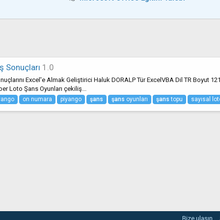
iş Sonuçları
1.0
nuçlarını Excel'e Almak Geliştirici Haluk DORALP Tür ExcelVBA Dil TR Boyut 12
r Loto Şans Oyunları çekiliş...
iyango
on numara
piyango
şans
şans
oyunları
şans
topu
sayısal lot
Bize ulaşın