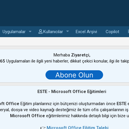
Uygulamalar
Kullanıcılar
Excel Arşivi
Copilot
Merhaba
Ziyaretçi,
365
Uygulamaları ile ilgili yeni haberler, dikkat çekici konular, ilgi ile tak
Abone Olun
ESTE - Microsoft Office Eğitimleri
ft Office
Eğitim planlarınız için bütçenizi oluşturmadan önce
ESTE
e
ateryal, dosya ve video kaynağı desteğimiz ile tüm ofis çalışanlarının iş
Microsoft Office
eğitimlerimiz hakkında detaylı bilgi için bize u
👉
Microsoft Office Eğitim Talebi