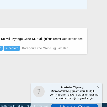
1 KB Milli Piyango Genel Müdürlüğü‘nün resmi web sitesinden;
Kategori:
Excel Web Uygulamaları
o
süper loto
Merhaba
Ziyaretçi,
Microsoft 365
Uygulamaları ile ilgili
yeni haberler, dikkat çekici konular, ilgi
ile takip edeceğiniz yazılar için.
Şartlar ve kurallar
Gizlilik politikası
Yardım
Ana sayfa
R