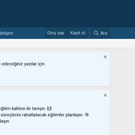
Giriş yap
Kayıt ol
İletişim
Ara
ip edeceğiniz yazılar için.
ğitim kalitesi ile tanışın. 🙌
 süreçlerini rahatlatacak eğitimler planlayın. 🎯
laşın.