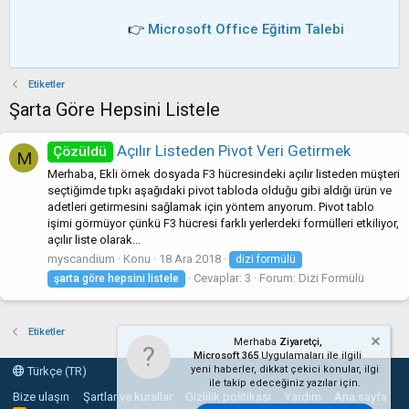
👉
Microsoft Office Eğitim Talebi
Etiketler
Şarta Göre Hepsini Listele
Açılır Listeden Pivot Veri Getirmek
Çözüldü
M
Merhaba, Ekli örnek dosyada F3 hücresindeki açılır listeden müşteri
seçtiğimde tıpkı aşağıdaki pivot tabloda olduğu gibi aldığı ürün ve
adetleri getirmesini sağlamak için yöntem arıyorum. Pivot tablo
işimi görmüyor çünkü F3 hücresi farklı yerlerdeki formülleri etkiliyor,
açılır liste olarak...
myscandium
Konu
18 Ara 2018
dizi formülü
Cevaplar: 3
Forum:
Dizi Formülü
şarta
göre
hepsini
listele
Etiketler
Merhaba
Ziyaretçi,
Microsoft 365
Uygulamaları ile ilgili
yeni haberler, dikkat çekici konular, ilgi
Türkçe (TR)
ile takip edeceğiniz yazılar için.
Bize ulaşın
Şartlar ve kurallar
Gizlilik politikası
Yardım
Ana sayfa