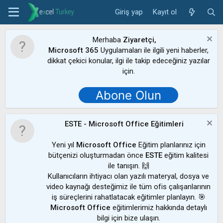
Giriş yap
Kayıt ol
Merhaba
Ziyaretçi,
Microsoft 365
Uygulamaları ile ilgili yeni haberler,
dikkat çekici konular, ilgi ile takip edeceğiniz yazılar
için.
Abone Olun
ESTE - Microsoft Office Eğitimleri
Yeni yıl
Microsoft Office
Eğitim planlarınız için
bütçenizi oluşturmadan önce
ESTE
eğitim kalitesi
ile tanışın. 🙌
Kullanıcıların ihtiyacı olan yazılı materyal, dosya ve
video kaynağı desteğimiz ile tüm ofis çalışanlarının
iş süreçlerini rahatlatacak eğitimler planlayın. 🎯
Microsoft Office
eğitimlerimiz hakkında detaylı
bilgi için bize ulaşın.