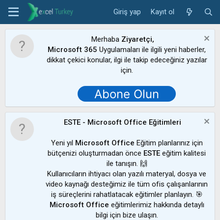
Giriş yap
Kayıt ol
Merhaba
Ziyaretçi,
Microsoft 365
Uygulamaları ile ilgili yeni haberler,
dikkat çekici konular, ilgi ile takip edeceğiniz yazılar
için.
Abone Olun
ESTE - Microsoft Office Eğitimleri
Yeni yıl
Microsoft Office
Eğitim planlarınız için
bütçenizi oluşturmadan önce
ESTE
eğitim kalitesi
ile tanışın. 🙌
Kullanıcıların ihtiyacı olan yazılı materyal, dosya ve
video kaynağı desteğimiz ile tüm ofis çalışanlarının
iş süreçlerini rahatlatacak eğitimler planlayın. 🎯
Microsoft Office
eğitimlerimiz hakkında detaylı
bilgi için bize ulaşın.