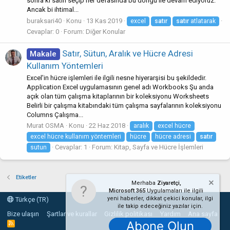
sonra ki satırı seçip her defasında bu döngü ile devam ediyoruz.
Ancak bi ihtimal...
buraksari40
Konu
13 Kas 2019
excel
satır
satır
atlatarak
Cevaplar: 0
Forum:
Diğer Konular
Satır, Sütun, Aralık ve Hücre Adresi
Makale
Kullanım Yöntemleri
Excel'in hücre işlemleri ile ilgili nesne hiyerarşisi bu şekildedir.
Application Excel uygulamasının genel adı Workbooks Şu anda
açık olan tüm çalışma kitaplarının bir koleksiyonu Worksheets
Belirli bir çalışma kitabındaki tüm çalışma sayfalarının koleksiyonu
Columns Çalışma...
Murat OSMA
Konu
22 Haz 2018
aralık
excel hücre
excel hücre kullanım yöntemleri
hücre
hücre adresi
satır
Cevaplar: 1
Forum:
Kitap, Sayfa ve Hücre İşlemleri
sutun
Etiketler
Merhaba
Ziyaretçi,
Microsoft 365
Uygulamaları ile ilgili
yeni haberler, dikkat çekici konular, ilgi
Türkçe (TR)
ile takip edeceğiniz yazılar için.
Bize ulaşın
Şartlar ve kurallar
Gizlilik politikası
Yardım
Ana sayfa
Abone Olun
R
S