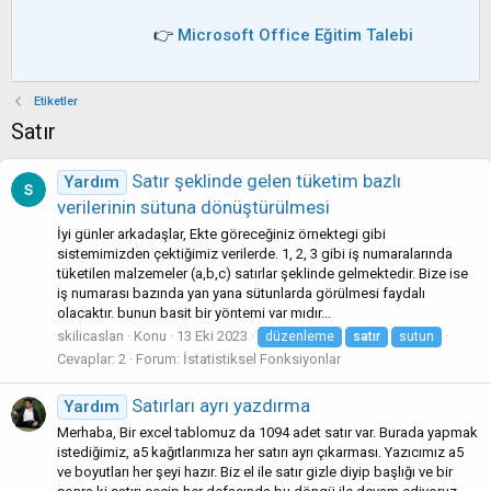
👉
Microsoft Office Eğitim Talebi
Etiketler
Satır
Satır şeklinde gelen tüketim bazlı
Yardım
verilerinin sütuna dönüştürülmesi
İyi günler arkadaşlar, Ekte göreceğiniz örnektegi gibi
sistemimizden çektiğimiz verilerde. 1, 2, 3 gibi iş numaralarında
tüketilen malzemeler (a,b,c) satırlar şeklinde gelmektedir. Bize ise
iş numarası bazında yan yana sütunlarda görülmesi faydalı
olacaktır. bunun basit bir yöntemi var mıdır...
skilicaslan
Konu
13 Eki 2023
düzenleme
satır
sutun
Cevaplar: 2
Forum:
İstatistiksel Fonksiyonlar
Satırları ayrı yazdırma
Yardım
Merhaba, Bir excel tablomuz da 1094 adet satır var. Burada yapmak
istediğimiz, a5 kağıtlarımıza her satırı ayrı çıkarması. Yazıcımız a5
ve boyutları her şeyi hazır. Biz el ile satır gizle diyip başlığı ve bir