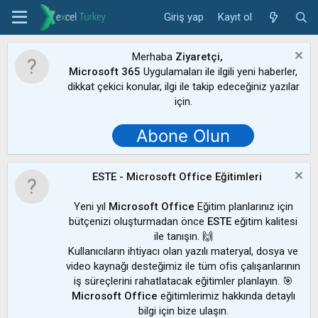
Giriş yap
Kayıt ol
Merhaba
Ziyaretçi,
Microsoft 365
Uygulamaları ile ilgili yeni haberler,
dikkat çekici konular, ilgi ile takip edeceğiniz yazılar
için.
Abone Olun
ESTE - Microsoft Office Eğitimleri
Yeni yıl
Microsoft Office
Eğitim planlarınız için
bütçenizi oluşturmadan önce
ESTE
eğitim kalitesi
ile tanışın. 🙌
Kullanıcıların ihtiyacı olan yazılı materyal, dosya ve
video kaynağı desteğimiz ile tüm ofis çalışanlarının
iş süreçlerini rahatlatacak eğitimler planlayın. 🎯
Microsoft Office
eğitimlerimiz hakkında detaylı
bilgi için bize ulaşın.