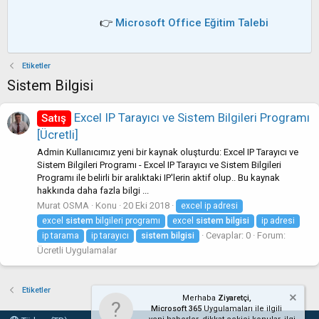
👉
Microsoft Office Eğitim Talebi
Etiketler
Sistem Bilgisi
Excel IP Tarayıcı ve Sistem Bilgileri Programı
Satış
[Ücretli]
Admin Kullanıcımız yeni bir kaynak oluşturdu: Excel IP Tarayıcı ve
Sistem Bilgileri Programı - Excel IP Tarayıcı ve Sistem Bilgileri
Programı ile belirli bir aralıktaki IP'lerin aktif olup.. Bu kaynak
hakkında daha fazla bilgi ...
Murat OSMA
Konu
20 Eki 2018
excel ip adresi
excel
sistem
bilgileri programı
excel
sistem
bilgisi
ip adresi
Cevaplar: 0
Forum:
ip tarama
ip tarayıcı
sistem
bilgisi
Ücretli Uygulamalar
Etiketler
Merhaba
Ziyaretçi,
Microsoft 365
Uygulamaları ile ilgili