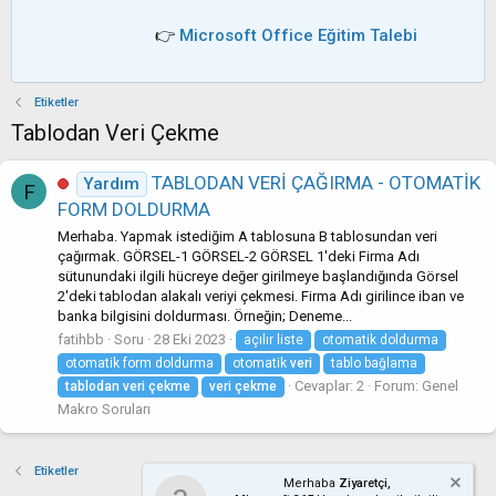
👉
Microsoft Office Eğitim Talebi
Etiketler
Tablodan Veri Çekme
TABLODAN VERİ ÇAĞIRMA - OTOMATİK
Yardım
F
FORM DOLDURMA
Merhaba. Yapmak istediğim A tablosuna B tablosundan veri
çağırmak. GÖRSEL-1 GÖRSEL-2 GÖRSEL 1'deki Firma Adı
sütunundaki ilgili hücreye değer girilmeye başlandığında Görsel
2'deki tablodan alakalı veriyi çekmesi. Firma Adı girilince iban ve
banka bilgisini doldurması. Örneğin; Deneme...
fatihbb
Soru
28 Eki 2023
açılır liste
otomatik doldurma
otomatik form doldurma
otomatik
veri
tablo bağlama
Cevaplar: 2
Forum:
Genel
tablodan
veri
çekme
veri
çekme
Makro Soruları
Etiketler
Merhaba
Ziyaretçi,