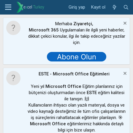
Giriş yap
Kayıt ol
Merhaba
Ziyaretçi,
Microsoft 365
Uygulamaları ile ilgili yeni haberler,
dikkat çekici konular, ilgi ile takip edeceğiniz yazılar
için.
Abone Olun
ESTE - Microsoft Office Eğitimleri
Yeni yıl
Microsoft Office
Eğitim planlarınız için
bütçenizi oluşturmadan önce
ESTE
eğitim kalitesi
ile tanışın. 🙌
Kullanıcıların ihtiyacı olan yazılı materyal, dosya ve
video kaynağı desteğimiz ile tüm ofis çalışanlarının
iş süreçlerini rahatlatacak eğitimler planlayın. 🎯
Microsoft Office
eğitimlerimiz hakkında detaylı
bilgi için bize ulaşın.