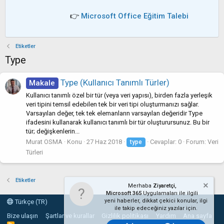
👉
Microsoft Office Eğitim Talebi
Etiketler
Type
Type (Kullanıcı Tanımlı Türler)
Makale
Kullanıcı tanımlı özel bir tür (veya veri yapısı), birden fazla yerleşik
veri tipini temsil edebilen tek bir veri tipi oluşturmanızı sağlar.
Varsayılan değer, tek tek elemanların varsayılan değeridir Type
ifadesini kullanarak kullanıcı tanımlı bir tür oluşturursunuz. Bu bir
tür; değişkenlerin...
Murat OSMA
Konu
27 Haz 2018
Cevaplar: 0
Forum:
Veri
type
Türleri
Etiketler
Merhaba
Ziyaretçi,
Microsoft 365
Uygulamaları ile ilgili
yeni haberler, dikkat çekici konular, ilgi
Türkçe (TR)
ile takip edeceğiniz yazılar için.
Bize ulaşın
Şartlar ve kurallar
Gizlilik politikası
Yardım
Ana sayfa