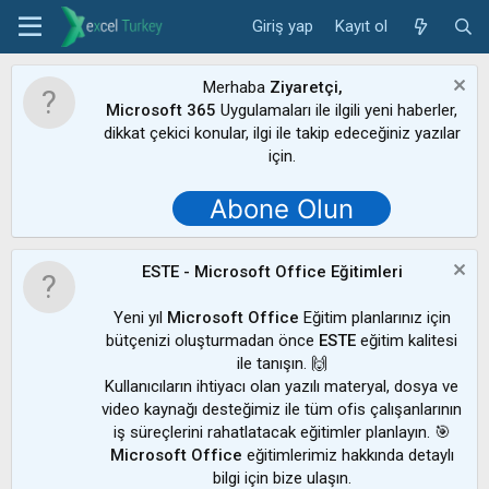
Giriş yap
Kayıt ol
Merhaba
Ziyaretçi,
Microsoft 365
Uygulamaları ile ilgili yeni haberler,
dikkat çekici konular, ilgi ile takip edeceğiniz yazılar
için.
Abone Olun
ESTE - Microsoft Office Eğitimleri
Yeni yıl
Microsoft Office
Eğitim planlarınız için
bütçenizi oluşturmadan önce
ESTE
eğitim kalitesi
ile tanışın. 🙌
Kullanıcıların ihtiyacı olan yazılı materyal, dosya ve
video kaynağı desteğimiz ile tüm ofis çalışanlarının
iş süreçlerini rahatlatacak eğitimler planlayın. 🎯
Microsoft Office
eğitimlerimiz hakkında detaylı
bilgi için bize ulaşın.