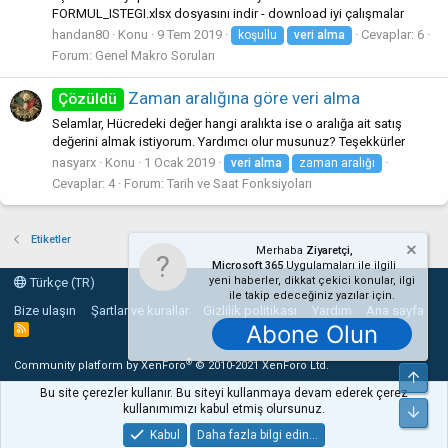
FORMUL_ISTEGI.xlsx dosyasını indir - download iyi çalışmalar
handan80
Konu
9 Tem 2019
Cevaplar: 6
koşullu
veri
alma
Forum:
Genel Makro Soruları
Zaman aralığına göre veri alma
Çözüldü
Selamlar, Hücredeki değer hangi aralıkta ise o aralığa ait satış
değerini almak istiyorum. Yardımcı olur musunuz? Teşekkürler
nasyarx
Konu
1 Ocak 2019
veri
alma
zaman aralığı
Cevaplar: 4
Forum:
Tarih ve Saat Fonksiyoları
Etiketler
Merhaba
Ziyaretçi,
Microsoft 365
Uygulamaları ile ilgili
yeni haberler, dikkat çekici konular, ilgi
Türkçe (TR)
ile takip edeceğiniz yazılar için.
Bize ulaşın
Şartlar ve kurallar
Gizlilik politikası
Yardım
Ana sayfa
Abone Olun
R
S
S
®
Community platform by XenForo
© 2010-2021 XenForo Ltd.
Üst
Bu site çerezler kullanır. Bu siteyi kullanmaya devam ederek çerez
kullanımımızı kabul etmiş olursunuz.
Alt
Kabul
Daha fazla bilgi edin…