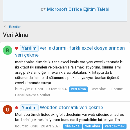
👉
Microsoft Office Eğitim Talebi
Etiketler
Veri Alma
veri aktarımı- farklı excel dosyalarından
Yardım
B
veri çekme
merhabalar, elimde iki tane excel kitabı var. yeni excel kitabında bu
iki kitaptaki isimleri ve plakaları sıralamak istiyorum. birinini ismi
araç plakaları diğeri mekanik araç plakaları. iki kitapta da b
sütununda isimler d sütununda plakalar yazıyor. bunları üçüncü
excel kitabında sıraya...
burakylmz
Soru
19 Tem 2024
Cevaplar: 1
Forum:
veri
alma
Genel Makro Soruları
Webden otomatik veri çekme
Yardım
Merhaba örnek listedeki gibi adreslerim var web sitesinden adres
kodlarini çekmek istiyorum bunu nasil yapabilirim lutfen yardim
ugurcet
Soru
20 Ara 2021
vba excel
veri
alma
veri
çekmek