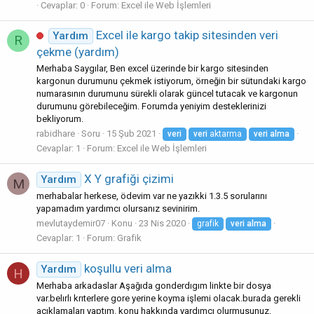
Cevaplar: 0
Forum:
Excel ile Web İşlemleri
Excel ile kargo takip sitesinden veri
Yardım
R
çekme (yardım)
Merhaba Saygılar, Ben excel üzerinde bir kargo sitesinden
kargonun durumunu çekmek istiyorum, örneğin bir sütundaki kargo
numarasının durumunu sürekli olarak güncel tutacak ve kargonun
durumunu görebileceğim. Forumda yeniyim desteklerinizi
bekliyorum.
rabidhare
Soru
15 Şub 2021
veri
veri
aktarma
veri
alma
Cevaplar: 1
Forum:
Excel ile Web İşlemleri
X Y grafiği çizimi
Yardım
M
merhabalar herkese, ödevim var ne yazıkki 1.3.5 sorularını
yapamadım yardımcı olursanız sevinirim.
mevlutaydemir07
Konu
23 Nis 2020
grafik
veri
alma
Cevaplar: 1
Forum:
Grafik
koşullu veri alma
Yardım
H
Merhaba arkadaslar Aşağıda gonderdıgım linkte bir dosya
var.belırlı krıterlere gore yerine koyma işlemi olacak.burada gerekli
açıklamaları yaptım. konu hakkında yardımcı olurmusunuz.