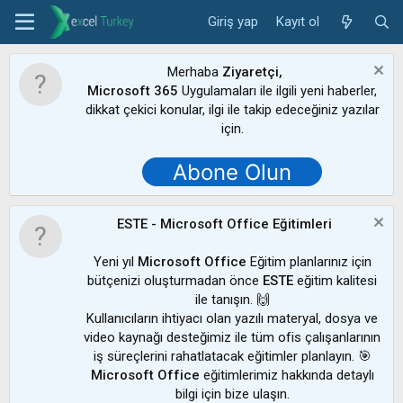
Giriş yap
Kayıt ol
Merhaba
Ziyaretçi,
Microsoft 365
Uygulamaları ile ilgili yeni haberler,
dikkat çekici konular, ilgi ile takip edeceğiniz yazılar
için.
Abone Olun
ESTE - Microsoft Office Eğitimleri
Yeni yıl
Microsoft Office
Eğitim planlarınız için
bütçenizi oluşturmadan önce
ESTE
eğitim kalitesi
ile tanışın. 🙌
Kullanıcıların ihtiyacı olan yazılı materyal, dosya ve
video kaynağı desteğimiz ile tüm ofis çalışanlarının
iş süreçlerini rahatlatacak eğitimler planlayın. 🎯
Microsoft Office
eğitimlerimiz hakkında detaylı
bilgi için bize ulaşın.