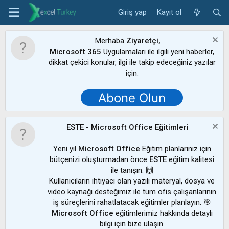
Giriş yap
Kayıt ol
Merhaba
Ziyaretçi,
Microsoft 365
Uygulamaları ile ilgili yeni haberler,
dikkat çekici konular, ilgi ile takip edeceğiniz yazılar
için.
Abone Olun
ESTE - Microsoft Office Eğitimleri
Yeni yıl
Microsoft Office
Eğitim planlarınız için
bütçenizi oluşturmadan önce
ESTE
eğitim kalitesi
ile tanışın. 🙌
Kullanıcıların ihtiyacı olan yazılı materyal, dosya ve
video kaynağı desteğimiz ile tüm ofis çalışanlarının
iş süreçlerini rahatlatacak eğitimler planlayın. 🎯
Microsoft Office
eğitimlerimiz hakkında detaylı
bilgi için bize ulaşın.