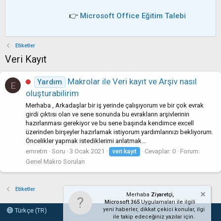
👉
Microsoft Office Eğitim Talebi
Etiketler
Veri Kayıt
Makrolar ile Veri kayıt ve Arşiv nasıl
Yardım
E
oluşturabilirim
Merhaba , Arkadaşlar bir iş yerinde çalışıyorum ve bir çok evrak
girdi çıktısı olan ve sene sonunda bu evrakların arşivlerinin
hazırlanması gerekiyor ve bu sene başında kendimce excell
üzerinden birşeyler hazırlamak istiyorum yardımlarınızı bekliyorum.
Öncelikler yapmak istediklerimi anlatmak...
emretrn
Soru
3 Ocak 2021
Cevaplar: 0
Forum:
veri
kayıt
Genel Makro Soruları
Etiketler
Merhaba
Ziyaretçi,
Microsoft 365
Uygulamaları ile ilgili
yeni haberler, dikkat çekici konular, ilgi
Türkçe (TR)
ile takip edeceğiniz yazılar için.