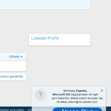
Linkedin Profili
Filtreler
manız gereklidir.
Merhaba
Ziyaretçi,
Microsoft 365
Uygulamaları ile ilgili
yeni haberler, dikkat çekici konular, ilgi
ile takip edeceğiniz yazılar için.
Şartlar ve kurallar
Gizlilik politikası
Yardım
Ana sayfa
R