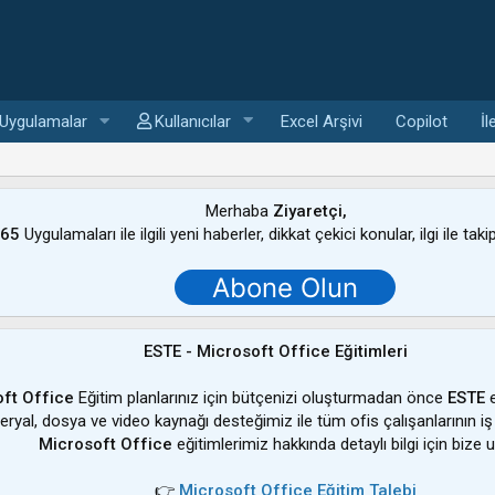
Uygulamalar
Kullanıcılar
Excel Arşivi
Copilot
İl
Merhaba
Ziyaretçi,
365
Uygulamaları ile ilgili yeni haberler, dikkat çekici konular, ilgi ile tak
Abone Olun
ESTE - Microsoft Office Eğitimleri
ft Office
Eğitim planlarınız için bütçenizi oluşturmadan önce
ESTE
e
ateryal, dosya ve video kaynağı desteğimiz ile tüm ofis çalışanlarının iş
Microsoft Office
eğitimlerimiz hakkında detaylı bilgi için bize u
👉
Microsoft Office Eğitim Talebi