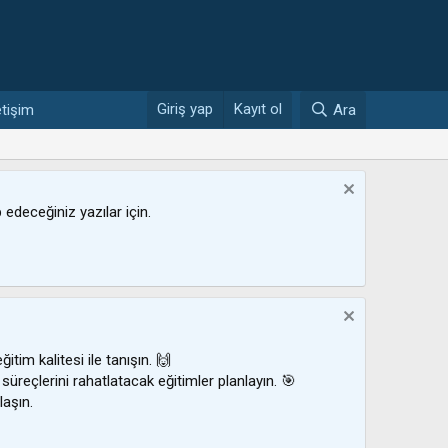
Giriş yap
Kayıt ol
etişim
Ara
ip edeceğiniz yazılar için.
ğitim kalitesi ile tanışın. 🙌
 süreçlerini rahatlatacak eğitimler planlayın. 🎯
laşın.