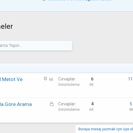
neler
S
A
l Metot Ve
Cevaplar
6
11
a
n
Görüntüleme
6K
b
k
i
e
t
t
K
şula Göre Arama
Cevaplar
4
5
i
Görüntüleme
6K
M
l
i
t
Buraya mesaj yazmak için üye ol