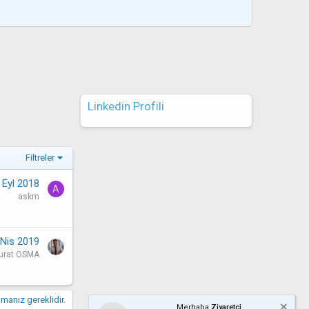
Linkedin Profili
Filtreler
 Eyl 2018
A
askm
 Nis 2019
urat OSMA
manız gereklidir.
Merhaba
Ziyaretçi,