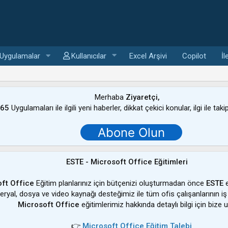
Uygulamalar
Kullanıcılar
Excel Arşivi
Copilot
İl
Merhaba
Ziyaretçi,
365
Uygulamaları ile ilgili yeni haberler, dikkat çekici konular, ilgi ile tak
Abone Olun
ESTE - Microsoft Office Eğitimleri
ft Office
Eğitim planlarınız için bütçenizi oluşturmadan önce
ESTE
e
ateryal, dosya ve video kaynağı desteğimiz ile tüm ofis çalışanlarının iş
Microsoft Office
eğitimlerimiz hakkında detaylı bilgi için bize u
👉
Microsoft Office Eğitim Talebi