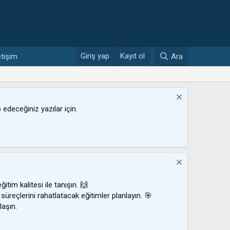
Giriş yap
Kayıt ol
etişim
Ara
ip edeceğiniz yazılar için.
ğitim kalitesi ile tanışın. 🙌
 süreçlerini rahatlatacak eğitimler planlayın. 🎯
laşın.