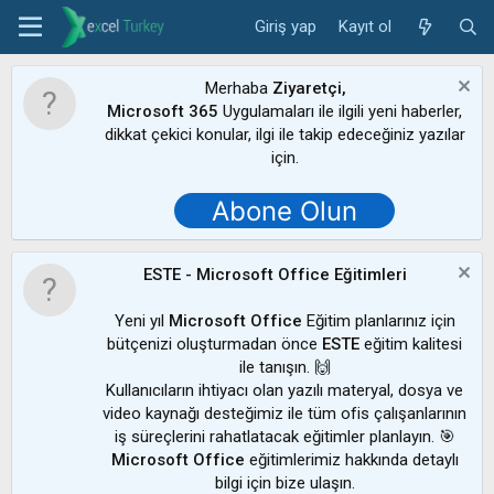
Giriş yap
Kayıt ol
Merhaba
Ziyaretçi,
Microsoft 365
Uygulamaları ile ilgili yeni haberler,
dikkat çekici konular, ilgi ile takip edeceğiniz yazılar
için.
Abone Olun
ESTE - Microsoft Office Eğitimleri
Yeni yıl
Microsoft Office
Eğitim planlarınız için
bütçenizi oluşturmadan önce
ESTE
eğitim kalitesi
ile tanışın. 🙌
Kullanıcıların ihtiyacı olan yazılı materyal, dosya ve
video kaynağı desteğimiz ile tüm ofis çalışanlarının
iş süreçlerini rahatlatacak eğitimler planlayın. 🎯
Microsoft Office
eğitimlerimiz hakkında detaylı
bilgi için bize ulaşın.