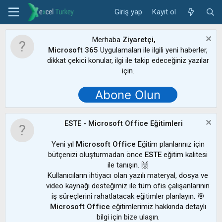
Giriş yap
Kayıt ol
Merhaba
Ziyaretçi,
Microsoft 365
Uygulamaları ile ilgili yeni haberler,
dikkat çekici konular, ilgi ile takip edeceğiniz yazılar
için.
Abone Olun
ESTE - Microsoft Office Eğitimleri
Yeni yıl
Microsoft Office
Eğitim planlarınız için
bütçenizi oluşturmadan önce
ESTE
eğitim kalitesi
ile tanışın. 🙌
Kullanıcıların ihtiyacı olan yazılı materyal, dosya ve
video kaynağı desteğimiz ile tüm ofis çalışanlarının
iş süreçlerini rahatlatacak eğitimler planlayın. 🎯
Microsoft Office
eğitimlerimiz hakkında detaylı
bilgi için bize ulaşın.