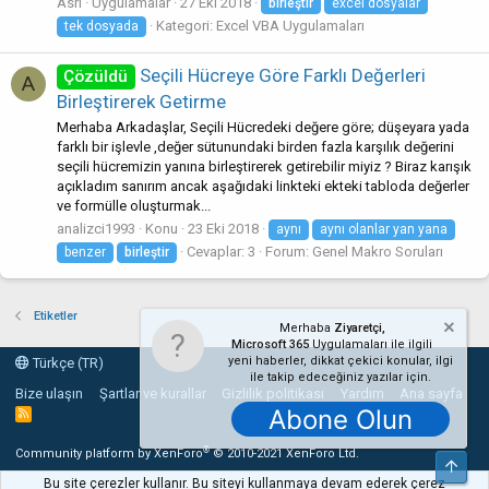
Asri
Uygulamalar
27 Eki 2018
birleştir
excel dosyalar
Kategori:
Excel VBA Uygulamaları
tek dosyada
Seçili Hücreye Göre Farklı Değerleri
Çözüldü
A
Birleştirerek Getirme
Merhaba Arkadaşlar, Seçili Hücredeki değere göre; düşeyara yada
farklı bir işlevle ,değer sütunundaki birden fazla karşılık değerini
seçili hücremizin yanına birleştirerek getirebilir miyiz ? Biraz karışık
açıkladım sanırım ancak aşağıdaki linkteki ekteki tabloda değerler
ve formülle oluşturmak...
analizci1993
Konu
23 Eki 2018
aynı
aynı olanlar yan yana
Cevaplar: 3
Forum:
Genel Makro Soruları
benzer
birleştir
Etiketler
Merhaba
Ziyaretçi,
Microsoft 365
Uygulamaları ile ilgili
yeni haberler, dikkat çekici konular, ilgi
Türkçe (TR)
ile takip edeceğiniz yazılar için.
Bize ulaşın
Şartlar ve kurallar
Gizlilik politikası
Yardım
Ana sayfa
Abone Olun
R
S
S
®
Community platform by XenForo
© 2010-2021 XenForo Ltd.
Üst
Bu site çerezler kullanır. Bu siteyi kullanmaya devam ederek çerez